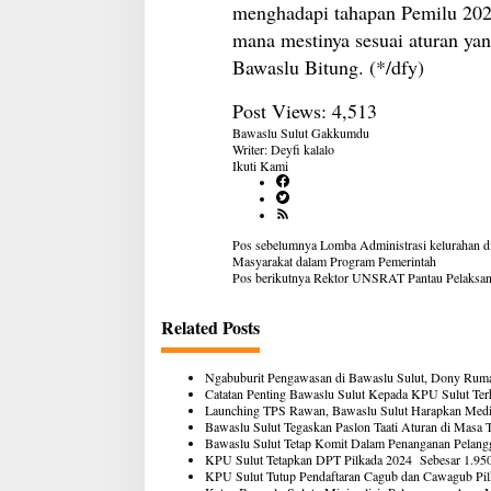
menghadapi tahapan Pemilu 202
mana mestinya sesuai aturan ya
Bawaslu Bitung. (*/dfy)
Post Views:
4,513
Bawaslu Sulut
Gakkumdu
Writer: Deyfi kalalo
Ikuti Kami
Navigasi
Pos sebelumnya
Lomba Administrasi kelurahan di
pos
Masyarakat dalam Program Pemerintah
Pos berikutnya
Rektor UNSRAT Pantau Pelaks
Related Posts
Ngabuburit Pengawasan di Bawaslu Sulut, Dony Rumag
Catatan Penting Bawaslu Sulut Kepada KPU Sulut Ter
Launching TPS Rawan, Bawaslu Sulut Harapkan Media
Bawaslu Sulut Tegaskan Paslon Taati Aturan di Masa T
Bawaslu Sulut Tetap Komit Dalam Penanganan Pelangg
KPU Sulut Tetapkan DPT Pilkada 2024 Sebesar 1.950
KPU Sulut Tutup Pendaftaran Cagub dan Cawagub Pil