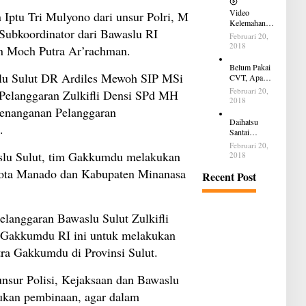
Video
 Iptu Tri Mulyono dari unsur Polri, M
Kelemahan
 Subkoordinator dari Bawaslu RI
dan
Februari 20,
Kelebihan All
2018
n Moch Putra Ar’rachman.
New Terios
Belum Pakai
lu Sulut DR Ardiles Mewoh SIP MSi
CVT, Apa
yang Ditakuti
Februari 20,
Pelanggaran Zulkifli Densi SPd MH
Daihatsu
2018
Indonesia?
 Penanganan Pelanggaran
Daihatsu
.
Santai
Penjualan
Februari 20,
Sirion Kalah
slu Sulut, tim Gakkumdu melakukan
2018
Jauh dari
Kota Manado dan Kabupaten Minanasa
Mobil LCGC
Recent Post
langgaran Bawaslu Sulut Zulkifli
 Gakkumdu RI ini untuk melakukan
tra Gakkumdu di Provinsi Sulut.
unsur Polisi, Kejaksaan dan Bawaslu
ukan pembinaan, agar dalam