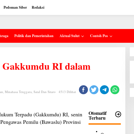
Pedoman Siber
Redaksi
hraga
Politik dan Pemerintahan
Aktual Sulut
Contoh Pos
ma Gakkumdu RI dalam
an
,
Minahasa Tenggara
,
Satal Dan Sitaro
4513 Dilihat
Otomatif
kum Terpadu (Gakkumdu) RI, senin
Terbaru
 Pengawas Pemilu (Bawaslu) Provinsi