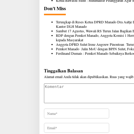
Ketua Bawaslu Sulut : Minimalisir Pelanggaran Agar 
Don't Miss
Terungkap di Reses Ketua DPRD Manado Dra Aaltje 
Kantor DLH Manado
Sambut 17 Agustus, Wawali RS Turun Jalan Bagikan
RDP dengan Pemkot Manado, Anggota Komisi 1 Herr
kepada Masyarakat
Anggota DPRD Sulut Irene Angouw Pinontoan Turun 
Pemkot Manado Jalin MoU dengan BPJN Sulut, Fokus 
Ferdinand Dumais : Pemkot Manado Sebaiknya Berko
Tinggalkan Balasan
Alamat email Anda tidak akan dipublikasikan.
Ruas yang wajib