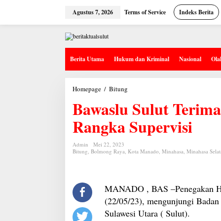
Lewati
ke
Agustus 7, 2026
Terms of Service
Indeks Berita
konten
Berita Utama
Hukum dan Kriminal
Nasional
Ola
Bawaslu
Homepage
/
Bitung
Sulut
Bawaslu Sulut Teri
Terima
Gakkumdu
RI
Rangka Supervisi
dalam
Rangka
Supervisi
Admin
Mei 22, 2023
Bitung
,
Bolmong Raya
,
Kota Manado
,
Minahasa
,
Minahasa Selat
MANADO , BAS –Penegakan Hu
(22/05/23), mengunjungi Badan
Sulawesi Utara ( Sulut).