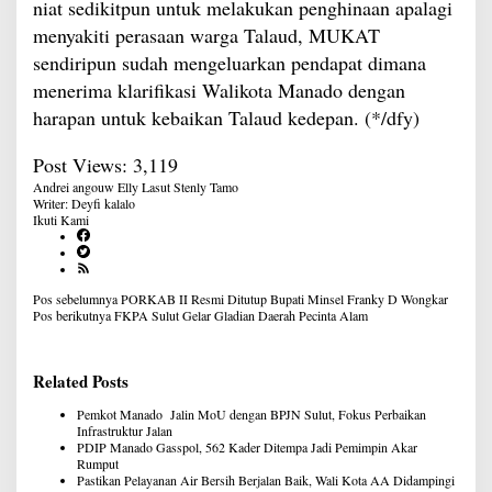
niat sedikitpun untuk melakukan penghinaan apalagi
menyakiti perasaan warga Talaud, MUKAT
sendiripun sudah mengeluarkan pendapat dimana
menerima klarifikasi Walikota Manado dengan
harapan untuk kebaikan Talaud kedepan. (*/dfy)
Post Views:
3,119
Andrei angouw
Elly Lasut
Stenly Tamo
Writer: Deyfi kalalo
Ikuti Kami
Navigasi
Pos sebelumnya
PORKAB II Resmi Ditutup Bupati Minsel Franky D Wongkar
pos
Pos berikutnya
FKPA Sulut Gelar Gladian Daerah Pecinta Alam
Related Posts
Pemkot Manado Jalin MoU dengan BPJN Sulut, Fokus Perbaikan
Infrastruktur Jalan
PDIP Manado Gasspol, 562 Kader Ditempa Jadi Pemimpin Akar
Rumput
Pastikan Pelayanan Air Bersih Berjalan Baik, Wali Kota AA Didampingi