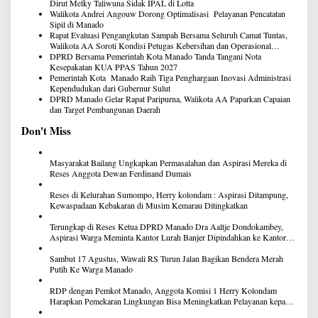
Dirut Melky Taliwuna Sidak IPAL di Lotta
Walikota Andrei Angouw Dorong Optimalisasi Pelayanan Pencatatan
Sipil di Manado
Rapat Evaluasi Pengangkutan Sampah Bersama Seluruh Camat Tuntas,
Walikota AA Soroti Kondisi Petugas Kebersihan dan Operasional
Armada Pengangkut Sampah
DPRD Bersama Pemerintah Kota Manado Tanda Tangani Nota
Kesepakatan KUA PPAS Tahun 2027
Pemerintah Kota Manado Raih Tiga Penghargaan Inovasi Administrasi
Kependudukan dari Gubernur Sulut
DPRD Manado Gelar Rapat Paripurna, Walikota AA Paparkan Capaian
dan Target Pembangunan Daerah
Don't Miss
Masyarakat Bailang Ungkapkan Permasalahan dan Aspirasi Mereka di
Reses Anggota Dewan Ferdinand Dumais
Reses di Kelurahan Sumompo, Herry kolondam : Aspirasi Ditampung,
Kewaspadaan Kebakaran di Musim Kemarau Ditingkatkan
Terungkap di Reses Ketua DPRD Manado Dra Aaltje Dondokambey,
Aspirasi Warga Meminta Kantor Lurah Banjer Dipindahkan ke Kantor
DLH Manado
Sambut 17 Agustus, Wawali RS Turun Jalan Bagikan Bendera Merah
Putih Ke Warga Manado
RDP dengan Pemkot Manado, Anggota Komisi 1 Herry Kolondam
Harapkan Pemekaran Lingkungan Bisa Meningkatkan Pelayanan kepada
Masyarakat