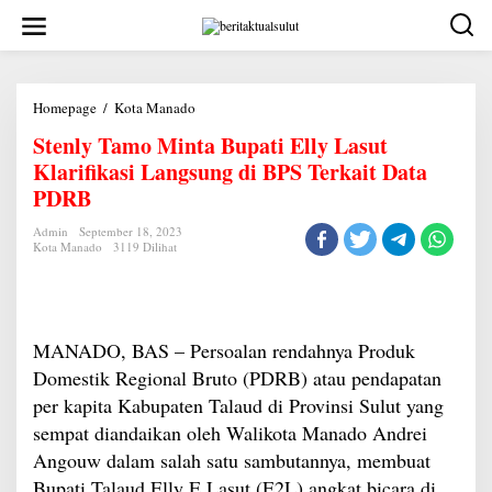
Lewati
ke
konten
Stenly
Homepage
/
Kota Manado
Tamo
Stenly Tamo Minta Bupati Elly Lasut
Minta
Bupati
Klarifikasi Langsung di BPS Terkait Data
Elly
Lasut
PDRB
Klarifikasi
Langsung
Admin
September 18, 2023
di
Kota Manado
3119 Dilihat
BPS
Terkait
Data
PDRB
MANADO, BAS – Persoalan rendahnya Produk
Domestik Regional Bruto (PDRB) atau pendapatan
per kapita Kabupaten Talaud di Provinsi Sulut yang
sempat diandaikan oleh Walikota Manado Andrei
Angouw dalam salah satu sambutannya, membuat
Bupati Talaud Elly E Lasut (E2L) angkat bicara di