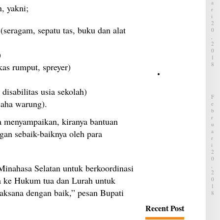
k
A
, yakni;
a
R
I
i
2
C
(seragam, sepatu tas, buku dan alat
0
V
,
T
2
,
0
)
A
1
p
8
kas rumput, spreyer)
a
y
D
a
a
 disabilitas usia sekolah)
n
i
F
g
h
saha warung).
E
D
a
B
i
t
R
 menyampaikan, kiranya bantuan
t
s
U
a
u
A
gan sebaik-baiknya oleh para
k
S
R
u
I
a
t
2
n
i
0
t
D
,
Minahasa Selatan untuk berkoordinasi
a
a
2
i
 ke Hukum tua dan Lurah untuk
i
0
P
h
1
e
laksana dengan baik,” pesan Bupati
8
a
n
t
j
Recent Post
s
u
u
a