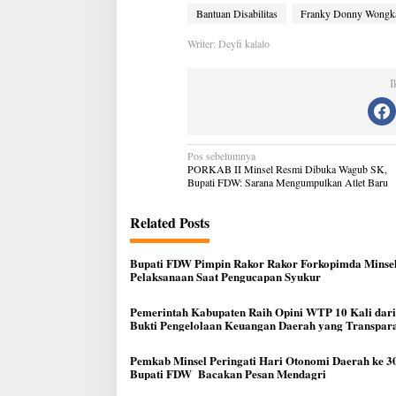
Bantuan Disabilitas
Franky Donny Wongk
Writer: Deyfi kalalo
I
Navigasi
Pos sebelumnya
pos
PORKAB II Minsel Resmi Dibuka Wagub SK,
Bupati FDW: Sarana Mengumpulkan Atlet Baru
Related Posts
Bupati FDW Pimpin Rakor Rakor Forkopimda Minsel
Pelaksanaan Saat Pengucapan Syukur
Pemerintah Kabupaten Raih Opini WTP 10 Kali dar
Bukti Pengelolaan Keuangan Daerah yang Transpar
Akuntable
Pemkab Minsel Peringati Hari Otonomi Daerah ke 30
Bupati FDW Bacakan Pesan Mendagri