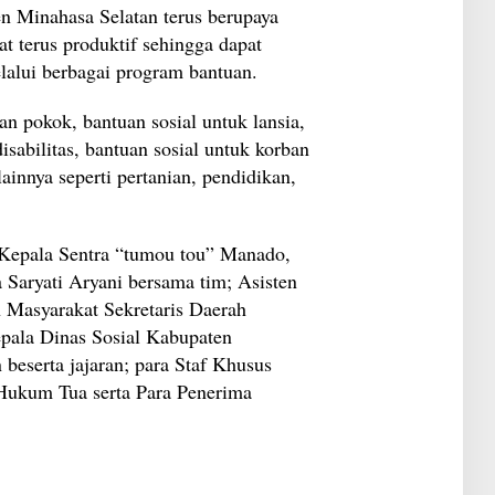
I
n Minahasa Selatan terus berupaya
l
n
a
t terus produktif sehingga dapat
d
n
o
S
lalui berbagai program bantuan.
n
i
e
r
s
i
an pokok, bantuan sosial untuk lansia,
i
o
a
disabilitas, bantuan sosial untuk korban
n
?
K
ainnya seperti pertanian, pendidikan,
a
l
a
h
J
 Kepala Sentra “tumou tou” Manado,
a
 Saryati Aryani bersama tim; Asisten
u
h
 Masyarakat Sekretaris Daerah
d
a
pala Dinas Sosial Kabupaten
r
beserta jajaran; para Staf Khusus
i
M
Hukum Tua serta Para Penerima
o
b
i
l
L
C