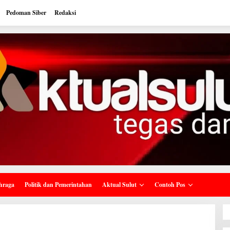
Pedoman Siber
Redaksi
hraga
Politik dan Pemerintahan
Aktual Sulut
Contoh Pos