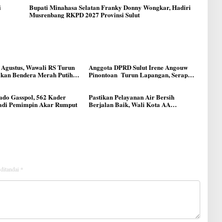
i
Bupati Minahasa Selatan Franky Donny Wongkar, Hadiri
Musrenbang RKPD 2027 Provinsi Sulut
 Agustus, Wawali RS Turun
Anggota DPRD Sulut Irene Angouw
ikan Bendera Merah Putih
Pinontoan Turun Lapangan, Serap
 Manado
Aspirasi Warga di Lawangirung
do Gasspol, 562 Kader
Pastikan Pelayanan Air Bersih
adi Pemimpin Akar Rumput
Berjalan Baik, Wali Kota AA
Didampingi Dirut Melky Taliwuna
Sidak IPAL di Lotta
 ditandai
*