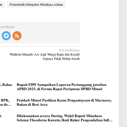
G
C
ar
Pemerintah kabupaten Minahasa selatan
kuti Kami
Pos berikutnya
Walikota Manado AA Ajak Warga Rajin dan Kreatif
Supaya Tidak Hidup Susah
, Bahas
Bupati FDW Sampaikan Laporan Pertanggung jawaban
APBD 2025, di Forum Rapat Paripurna DPRD Minsel
i BPK,
Pemkab Minsel Pastikan Kasus Penganiayaan di Maruasey,
an dan
Bukan di Rest Area
,
Dilaksanakan secara Daring, Wakil Bupati Minahasa
Selatan Theodorus Kawatu, Ikuti Rakor Pengendalian Inflasi
Tahun 2026