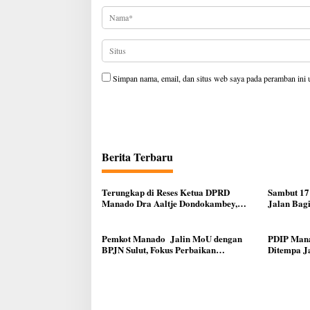
Simpan nama, email, dan situs web saya pada peramban ini 
Berita Terbaru
Terungkap di Reses Ketua DPRD
Sambut 17
Manado Dra Aaltje Dondokambey,
Jalan Bag
Aspirasi Warga Meminta Kantor
Ke Warga
Lurah Banjer Dipindahkan ke Kantor
DLH Manado
Pemkot Manado Jalin MoU dengan
PDIP Mana
BPJN Sulut, Fokus Perbaikan
Ditempa J
Infrastruktur Jalan