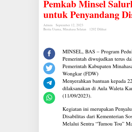
Pemkab Minsel Salur
Salurkan
Bantuan
Kemensos
untuk Penyandang Dis
RI
untuk
Penyandang
Admin
September 12, 2023
Disabilitas
Berita Utama
,
Minahasa Selatan
1202 Dilihat
MINSEL, BAS – Program Peduli 
Pemerintah diwujudkan terus dal
Pemerintah Kabupaten Minahasa
Wongkar (FDW)
Menyerahkan bantuan kepada 22 
dilaksanakan di Aula Waleta Ka
(11/09/2023).
Kegiatan ini merupakan Penyal
Disabilitas dari Kementerian So
Melalui Sentra “Tumou Tou” M