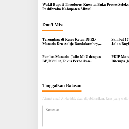
Wakil Bupati Theodorus Kawatu, Buka Proses Seleks
Paskibraka Kabupaten Minsel
Don't Miss
Terungkap di Reses Ketua DPRD
Sambut 17
Manado Dra Aaltje Dondokambey,
Jalan Bag
Aspirasi Warga Meminta Kantor
Ke Warga
Lurah Banjer Dipindahkan ke Kantor
DLH Manado
Pemkot Manado Jalin MoU dengan
PDIP Mana
BPJN Sulut, Fokus Perbaikan
Ditempa J
Infrastruktur Jalan
Tinggalkan Balasan
Alamat email Anda tidak akan dipublikasikan.
Ruas yang wajib