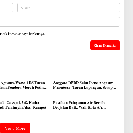
untuk komentar saya berikutnya.
 Agustus, Wawali RS Turun
Anggota DPRD Sulut Irene Angouw
ikan Bendera Merah Putih
Pinontoan Turun Lapangan, Serap
 Manado
Aspirasi Warga di Lawangirung
do Gasspol, 562 Kader
Pastikan Pelayanan Air Bersih
adi Pemimpin Akar Rumput
Berjalan Baik, Wali Kota AA
Didampingi Dirut Melky Taliwuna
Sidak IPAL di Lotta
View More