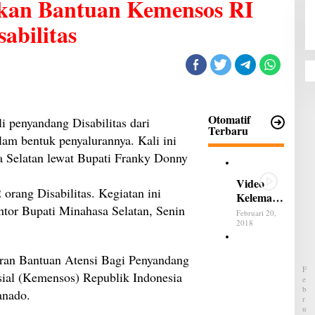
kan Bantuan Kemensos RI
abilitas
Otomatif
penyandang Disabilitas dari
Terbaru
am bentuk penyalurannya. Kali ini
 Selatan lewat Bupati Franky Donny
Video
orang Disabilitas. Kegiatan ini
Kelemah
ntor Bupati Minahasa Selatan, Senin
an dan
Februari 20,
Kelebiha
2018
n All
B
New
e
uran Bantuan Atensi Bagi Penyandang
Terios
l
F
sial (Kemensos) Republik Indonesia
u
E
m
B
anado.
P
R
a
U