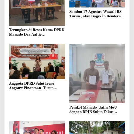
Sambut 17 Agustus, Wawali RS
Turun Jalan Bagikan Bendera
Merah Putih Ke Warga Manado
Terungkap di Reses Ketua DPRD
Manado Dra Aaltje
Dondokambey, Aspirasi Warga
Meminta Kantor Lurah Banjer
Dipindahkan ke Kantor DLH
Manado
Anggota DPRD Sulut Irene
Angouw Pinontoan Turun
Lapangan, Serap Aspirasi
Warga di Lawangirung
Pemkot Manado Jalin MoU
dengan BPJN Sulut, Fokus
Perbaikan Infrastruktur Jalan