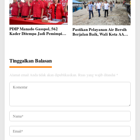
PDIP Manado Gasspol, 562
Pastikan Pelayanan Air Bersih
Kader Ditempa Jadi Pemimpin
Berjalan Baik, Wali Kota AA
Akar Rumput
Didampingi Dirut Melky
Taliwuna Sidak IPAL di Lotta
Tinggalkan Balasan
Alamat email Anda tidak akan dipublikasikan.
Ruas yang wajib ditandai
*