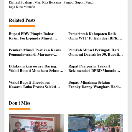
Richard Sualang : Mari Kita Bersama
Sampul Suport Penuh
Jaga Kota Manado
Related Posts
Bupati FDW Pimpin Rakor
Pemerintah Kabupaten Raih
Rakor Forkopimda Minsel,
Opini WTP 10 Kali dari BPK,
Bahas Pelaksanaan Saat
Bukti Pengelolaan Keuangan
Pengucapan Syukur
Daerah yang Transparan dan
Pemkab Minsel Pastikan Kasus
Pemkab Minsel Peringati Hari
Akuntable
Penganiayaan di Maruasey,
Otonomi Daerah ke 30, Bupati
Bukan di Rest Area
FDW Bacakan Pesan Mendagri
Dilaksanakan secara Daring,
Rapat Paripurna Terkait
Wakil Bupati Minahasa Selatan
Rekomendasi DPRD Manado
Theodorus Kawatu, Ikuti Rakor
Atas LKPJ Walikota Tahun
Pengendalian Inflasi Tahun 2026
2025, Andrei Angouw Apresiasi
Wakil Bupati Theodorus
Bupati Minahasa Selatan
Kerja Pansus
Kawatu, Buka Proses Seleksi
Franky Donny Wongkar, Hadiri
Paskibraka Kabupaten Minsel
Musrenbang RKPD 2027
Provinsi Sulut
Don't Miss