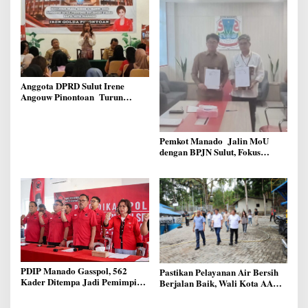
Dipindahkan ke Kantor DLH
Manado
Anggota DPRD Sulut Irene
Angouw Pinontoan Turun
Lapangan, Serap Aspirasi
Warga di Lawangirung
Pemkot Manado Jalin MoU
dengan BPJN Sulut, Fokus
Perbaikan Infrastruktur Jalan
PDIP Manado Gasspol, 562
Pastikan Pelayanan Air Bersih
Kader Ditempa Jadi Pemimpin
Berjalan Baik, Wali Kota AA
Akar Rumput
Didampingi Dirut Melky
Taliwuna Sidak IPAL di Lotta