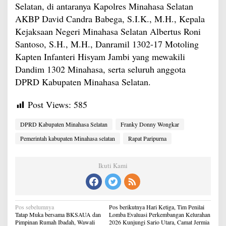
Selatan, di antaranya Kapolres Minahasa Selatan
AKBP David Candra Babega, S.I.K., M.H., Kepala
Kejaksaan Negeri Minahasa Selatan Albertus Roni
Santoso, S.H., M.H., Danramil 1302-17 Motoling
Kapten Infanteri Hisyam Jambi yang mewakili
Dandim 1302 Minahasa, serta seluruh anggota
DPRD Kabupaten Minahasa Selatan.
Post Views:
585
DPRD Kabupaten Minahasa Selatan
Franky Donny Wongkar
Pemerintah kabupaten Minahasa selatan
Rapat Paripurna
Ikuti Kami
Navigasi
Pos sebelumnya
Pos berikutnya
Hari Ketiga, Tim Penilai
pos
Tatap Muka bersama BKSAUA dan
Lomba Evaluasi Perkembangan Kelurahan
Pimpinan Rumah Ibadah, Wawali
2026 Kunjungi Sario Utara, Camat Jermia