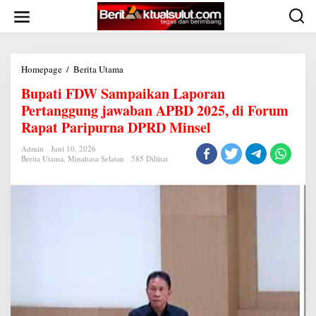
Lewati
ke
konten
Bupati
Homepage
/
Berita Utama
FDW
Bupati FDW Sampaikan Laporan
Sampaikan
Laporan
Pertanggung jawaban APBD 2025, di Forum
Pertanggung
jawaban
Rapat Paripurna DPRD Minsel
APBD
2025,
Admin
Juni 10, 2026
di
Berita Utama
,
Minahasa Selatan
585 Dilihat
Forum
Rapat
Paripurna
DPRD
Minsel