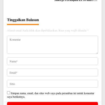
FDW Bacakan Pesan Mendagri
Tahun 2026
Tinggalkan Balasan
Alamat email Anda tidak akan dipublikasikan.
Ruas yang wajib ditandai
*
Simpan nama, email, dan situs web saya pada peramban ini untuk komentar
saya berikutnya.