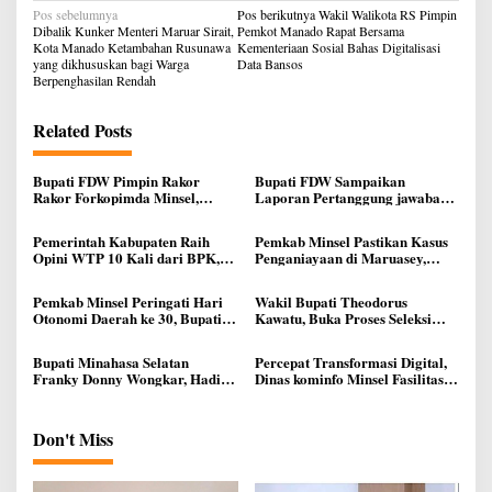
Navigasi
Pos sebelumnya
Pos berikutnya
Wakil Walikota RS Pimpin
pos
Dibalik Kunker Menteri Maruar Sirait,
Pemkot Manado Rapat Bersama
Kota Manado Ketambahan Rusunawa
Kementeriaan Sosial Bahas Digitalisasi
yang dikhususkan bagi Warga
Data Bansos
Berpenghasilan Rendah
Related Posts
Bupati FDW Pimpin Rakor
Bupati FDW Sampaikan
Rakor Forkopimda Minsel,
Laporan Pertanggung jawaban
Bahas Pelaksanaan Saat
APBD 2025, di Forum Rapat
Pengucapan Syukur
Paripurna DPRD Minsel
Pemerintah Kabupaten Raih
Pemkab Minsel Pastikan Kasus
Opini WTP 10 Kali dari BPK,
Penganiayaan di Maruasey,
Bukti Pengelolaan Keuangan
Bukan di Rest Area
Daerah yang Transparan dan
Pemkab Minsel Peringati Hari
Wakil Bupati Theodorus
Akuntable
Otonomi Daerah ke 30, Bupati
Kawatu, Buka Proses Seleksi
FDW Bacakan Pesan Mendagri
Paskibraka Kabupaten Minsel
Bupati Minahasa Selatan
Percepat Transformasi Digital,
Franky Donny Wongkar, Hadiri
Dinas kominfo Minsel Fasilitasi
Musrenbang RKPD 2027
TTE bagi Kepala Puskesmas Se-
Provinsi Sulut
Kabupaten Minahasa Selatan
Don't Miss