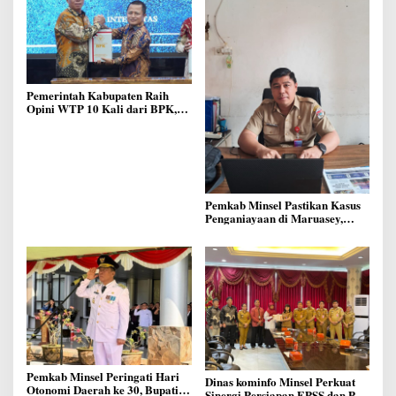
Pemerintah Kabupaten Raih
Opini WTP 10 Kali dari BPK,
Bukti Pengelolaan Keuangan
Daerah yang Transparan dan
Akuntable
Pemkab Minsel Pastikan Kasus
Penganiayaan di Maruasey,
Bukan di Rest Area
Pemkab Minsel Peringati Hari
Dinas kominfo Minsel Perkuat
Otonomi Daerah ke 30, Bupati
Sinergi Persiapan EPSS dan PSS