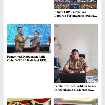
Bupati FDW Sampaikan
Laporan Pertanggung jawaban
APBD 2025, di Forum Rapat
Paripurna DPRD Minsel
Pemerintah Kabupaten Raih
Opini WTP 10 Kali dari BPK,
Bukti Pengelolaan Keuangan
Daerah yang Transparan dan
Akuntable
Pemkab Minsel Pastikan Kasus
Penganiayaan di Maruasey,
Bukan di Rest Area