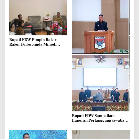
Bupati FDW Pimpin Rakor
Rakor Forkopimda Minsel,
Bahas Pelaksanaan Saat
Pengucapan Syukur
Bupati FDW Sampaikan
Laporan Pertanggung jawaban
APBD 2025, di Forum Rapat
Paripurna DPRD Minsel