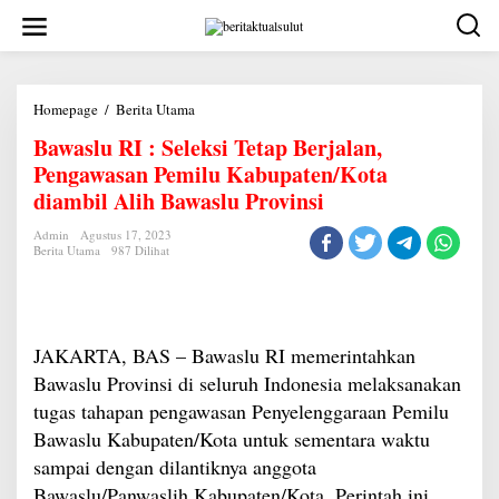
Lewati
ke
konten
Bawaslu
Homepage
/
Berita Utama
RI
Bawaslu RI : Seleksi Tetap Berjalan,
:
Seleksi
Pengawasan Pemilu Kabupaten/Kota
Tetap
Berjalan,
diambil Alih Bawaslu Provinsi
Pengawasan
Pemilu
Admin
Agustus 17, 2023
Kabupaten/Kota
Berita Utama
987 Dilihat
diambil
Alih
Bawaslu
Provinsi
JAKARTA, BAS – Bawaslu RI memerintahkan
Bawaslu Provinsi di seluruh Indonesia melaksanakan
tugas tahapan pengawasan Penyelenggaraan Pemilu
Bawaslu Kabupaten/Kota untuk sementara waktu
sampai dengan dilantiknya anggota
Bawaslu/Panwaslih Kabupaten/Kota. Perintah ini