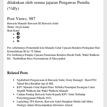
dilakukan oleh semua jajaran Pengawas Pemilu.
(*/dfy)
Post Views:
987
Bawaslu Manado
Bawaslu RI
Bawaslu Sulut
Writer: Deyfi kalalo
Ikuti Kami
Navigasi
Pos sebelumnya
Pemerintah kota Manado Gelar Upacara Bendera Peringatan Hari
pos
Kemerdekaan RI ke 78 Tahun
Pos berikutnya
Pimpin Upacara Penurunan Bendera Merah Putih, Wakil Walikota
RS : Tumbuhkan Rasa Nasionalisme di Masyarakat
Related Posts
Ngabuburit Pengawasan di Bawaslu Sulut, Dony Rumagit : Hasil PSU
Talaud Bisa Berakhir lagi di MK
KPU Manado Gelar Rapat Pleno Terbuka Penetapan Pasangan Calon
Terpilih Walikota dan Wakil Walikota Manado
Catatan Penting Bawaslu Sulut Kepada KPU Sulut Terhadap
Penyelenggaraan Pilkada 2024
Launching TPS Rawan, Bawaslu Sulut Harapkan Media Jadi Mitra
Strategis dalam Menyampaikan Informasi Akurat