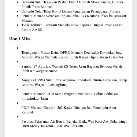
Bawaslu Sulut Tegaskan Paslon Taati Aturan di Masa Tenang, Hindari
Politik Transaksional
Bawaslu Sulut Tetap Komit Dalam Penanganan Pelanggaran Pilkada
Pemkot Manado Serahkan Pinjam Pakai Eks Kantor Dinkes ke Bawaslu
Manado
Tidak Terbukti, Bawaslu Manado Tolak Laporan Dugaan Pelanggaran
Paslon AARS
Don't Miss
Terungkap di Reses Ketua DPRD Manado Dra Aaltje Dondokambey,
Aspirasi Warga Meminta Kantor Lurah Banjer Dipindahkan ke Kantor
DLH Manado
Sambut 17 Agustus, Wawali RS Turun Jalan Bagikan Bendera Merah
Putih Ke Warga Manado
Anggota DPRD Sulut Irene Angouw Pinontoan Turun Lapangan, Serap
Aspirasi Warga di Lawangirung
Pemkot Manado Jalin MoU dengan BPJN Sulut, Fokus Perbaikan
Infrastruktur Jalan
PDIP Manado Gasspol, 562 Kader Ditempa Jadi Pemimpin Akar
Rumput
Pastikan Pelayanan Air Bersih Berjalan Baik, Wali Kota AA Didampingi
Dirut Melky Taliwuna Sidak IPAL di Lotta