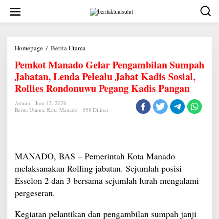
Lewati
ke
konten
Pemkot
Homepage
/
Berita Utama
Manado
Pemkot Manado Gelar Pengambilan Sumpah
Gelar
Pengambilan
Jabatan, Lenda Pelealu Jabat Kadis Sosial,
Sumpah
Jabatan,
Rollies Rondonuwu Pegang Kadis Pangan
Lenda
Pelealu
Admin
Juni 12, 2026
Jabat
Berita Utama
,
Kota Manado
558 Dilihat
Kadis
Sosial,
Rollies
Rondonuwu
Pegang
Kadis
MANADO, BAS – Pemerintah Kota Manado
Pangan
melaksanakan Rolling jabatan. Sejumlah posisi
Esselon 2 dan 3 bersama sejumlah lurah mengalami
pergeseran.
Kegiatan pelantikan dan pengambilan sumpah janji