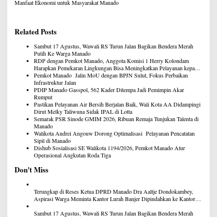
Manfaat Ekonomi untuk Masyarakat Manado
Related Posts
Sambut 17 Agustus, Wawali RS Turun Jalan Bagikan Bendera Merah
Putih Ke Warga Manado
RDP dengan Pemkot Manado, Anggota Komisi 1 Herry Kolondam
Harapkan Pemekaran Lingkungan Bisa Meningkatkan Pelayanan kepada
Masyarakat
Pemkot Manado Jalin MoU dengan BPJN Sulut, Fokus Perbaikan
Infrastruktur Jalan
PDIP Manado Gasspol, 562 Kader Ditempa Jadi Pemimpin Akar
Rumput
Pastikan Pelayanan Air Bersih Berjalan Baik, Wali Kota AA Didampingi
Dirut Melky Taliwuna Sidak IPAL di Lotta
Semarak PSR Sinode GMIM 2026, Ribuan Remaja Tunjukan Talenta di
Manado
Walikota Andrei Angouw Dorong Optimalisasi Pelayanan Pencatatan
Sipil di Manado
Dishub Sosialisasi SE Walikota 1194/2026, Pemkot Manado Atur
Operasional Angkutan Roda Tiga
Don't Miss
Terungkap di Reses Ketua DPRD Manado Dra Aaltje Dondokambey,
Aspirasi Warga Meminta Kantor Lurah Banjer Dipindahkan ke Kantor
DLH Manado
Sambut 17 Agustus, Wawali RS Turun Jalan Bagikan Bendera Merah