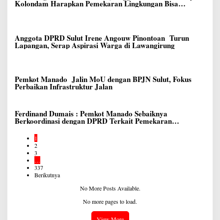
Kolondam Harapkan Pemekaran Lingkungan Bisa
Meningkatkan Pelayanan kepada Masyarakat
Anggota DPRD Sulut Irene Angouw Pinontoan Turun
Lapangan, Serap Aspirasi Warga di Lawangirung
Pemkot Manado Jalin MoU dengan BPJN Sulut, Fokus
Perbaikan Infrastruktur Jalan
Ferdinand Dumais : Pemkot Manado Sebaiknya
Berkoordinasi dengan DPRD Terkait Pemekaran
Lingkungan Baru
1
2
3
…
337
Berikutnya
No More Posts Available.
No more pages to load.
View More