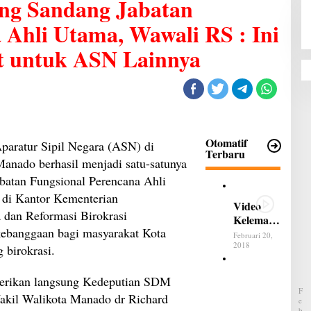
ng Sandang Jabatan
 Ahli Utama, Wawali RS : Ini
t untuk ASN Lainnya
Otomatif
aratur Sipil Negara (ASN) di
Terbaru
anado berhasil menjadi satu-satunya
abatan Fungsional Perencana Ahli
di Kantor Kementerian
Video
 dan Reformasi Birokrasi
Kelemah
ebanggaan bagi masyarakat Kota
an dan
Februari 20,
Kelebiha
2018
birokrasi.
n All
B
New
e
berikan langsung Kedeputian SDM
Terios
l
F
kil Walikota Manado dr Richard
u
E
m
B