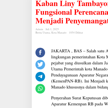
Kaban Liny Tambayo
Tambayong
Sandang
Jabatan
Fungsional Perencana
Fungsional
Perencana
Menjadi Penyemanga
Ahli
Utama,
Wawali
RS
Admin
Juli 1, 2025
Berita Utama
,
Kota Manado
1054 Dilihat
:
Ini
Menjadi
Penyemangat
untuk
JAKARTA , BAS – Salah satu Ap
ASN
Lainnya
lingkungan pemerintahan Kota M
pejabat yang diusulkan dalam J
Utama Pemerintah kota Manado 
Pendayagunaan Aparatur Negara
(KemenPAN-RB). Ini Menjadi k
Manado khususnya dalam bidang 
Penyerahan Surat Keputusan di
Aparatur Kemenpan RB pada Wa