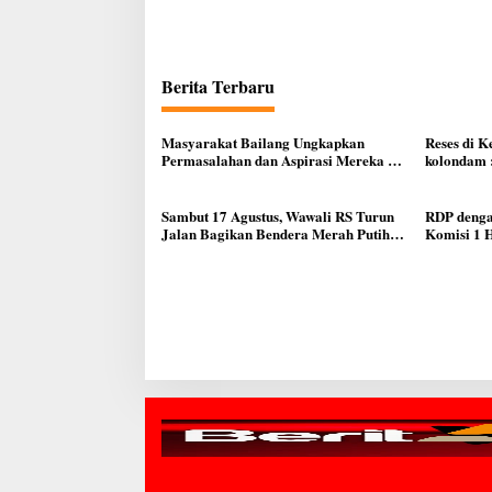
Berita Terbaru
Masyarakat Bailang Ungkapkan
Reses di 
Permasalahan dan Aspirasi Mereka di
kolondam :
Reses Anggota Dewan Ferdinand
Kewaspada
Dumais
Kemarau D
Sambut 17 Agustus, Wawali RS Turun
RDP denga
Jalan Bagikan Bendera Merah Putih
Komisi 1 
Ke Warga Manado
Pemekaran
Meningkat
Masyarak