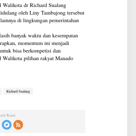
L
l Walikota dr Richard Sualang
C
G
didulang oleh Liny Tambajong tersebut
C
ainnya di lingkungan pemerintahan
Masih banyak waktu dan kesempatan
harapkan, momentum ini menjadi
ntuk bisa berkompetisi dan
il Walikota pilihan rakyat Manado
Richard Sualang
kuti Kami