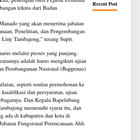
j
Recent Post
s
u
bangan teknis dari Badan
u
a
I
l
n
a
 Manado yang akan menerima jabatan
d
n
o
S
anaan, Penelitian, dan Pengembangan
n
i
e
Liny Tambajong,” terang Supit.
r
s
i
i
o
a
arus melalui proses yang panjang.
n
?
K
aratannya adalah harus mengikuti ujian
a
l
an Pembangunan Nasional (Bappenas)
a
h
J
ilaian, seperti usulan permohonan ke
a
u
ualifikasi dan persyaratan, ujian
h
ebagainya. Dan Kepala Bapelitbang
d
a
ambajong memenuhi syarat itu, dan
r
i
ng ada di kabupaten dan kota di
M
Jabatan Fungsional Perencanaan Ahli
o
b
i
l