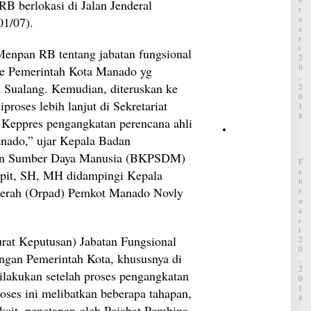
 berlokasi di Jalan Jenderal
P
R
a
U
01/07).
k
A
a
R
I
i
Menpan RB tentang jabatan fungsional
2
C
0
e Pemerintah Kota Manado yg
V
,
T
d Sualang. Kemudian, diteruskan ke
2
,
0
A
ses lebih lanjut di Sekretariat
1
p
8
 Keppres pengangkatan perencana ahli
a
y
D
nado,” ujar Kepala Badan
a
a
n
an Sumber Daya Manusia (BKPSDM)
i
F
g
h
E
pit, SH, MH didampingi Kepala
D
a
B
i
t
aerah (Orpad) Pemkot Manado Novly
R
t
s
U
a
u
A
k
S
R
u
I
a
t
urat Keputusan) Jabatan Fungsional
2
n
i
0
t
ngan Pemerintah Kota, khususnya di
D
,
a
a
2
i
ilakukan setelah proses pengangkatan
i
0
P
h
1
roses ini melibatkan beberapa tahapan,
e
8
a
n
rkait, penetapan oleh Pejabat Pembina
t