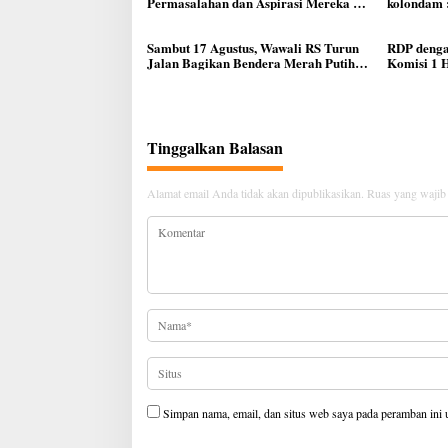
Permasalahan dan Aspirasi Mereka di
kolondam :
Reses Anggota Dewan Ferdinand
Kewaspada
Dumais
Kemarau D
Sambut 17 Agustus, Wawali RS Turun
RDP denga
Jalan Bagikan Bendera Merah Putih
Komisi 1 
Ke Warga Manado
Pemekaran
Meningkat
Masyarak
Tinggalkan Balasan
Alamat email Anda tidak akan dipublikasikan.
Ruas yang wajib
Simpan nama, email, dan situs web saya pada peramban ini 