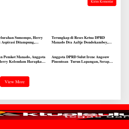
Kelurahan Sumompo, Herry
Terungkap di Reses Ketua DPRD
 Aspirasi Ditampung,
Manado Dra Aaltje Dondokambey,
an Kebakaran di Musim
Aspirasi Warga Meminta Kantor
itingkatkan
Lurah Banjer Dipindahkan ke Kantor
DLH Manado
n Pemkot Manado, Anggota
Anggota DPRD Sulut Irene Angouw
Herry Kolondam Harapkan
Pinontoan Turun Lapangan, Serap
 Lingkungan Bisa
Aspirasi Warga di Lawangirung
kan Pelayanan kepada
at
View More