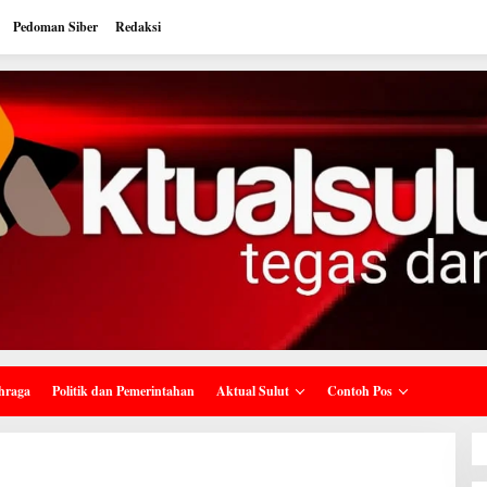
Pedoman Siber
Redaksi
hraga
Politik dan Pemerintahan
Aktual Sulut
Contoh Pos