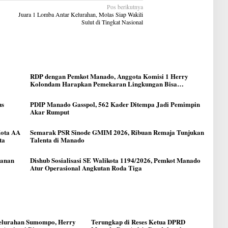
Pos berikutnya
Juara 1 Lomba Antar Kelurahan, Molas Siap Wakili
Sulut di Tingkat Nasional
RDP dengan Pemkot Manado, Anggota Komisi 1 Herry
Kolondam Harapkan Pemekaran Lingkungan Bisa
Meningkatkan Pelayanan kepada Masyarakat
us
PDIP Manado Gasspol, 562 Kader Ditempa Jadi Pemimpin
Akar Rumput
Kota AA
Semarak PSR Sinode GMIM 2026, Ribuan Remaja Tunjukan
ta
Talenta di Manado
yanan
Dishub Sosialisasi SE Walikota 1194/2026, Pemkot Manado
Atur Operasional Angkutan Roda Tiga
Kelurahan Sumompo, Herry
Terungkap di Reses Ketua DPRD