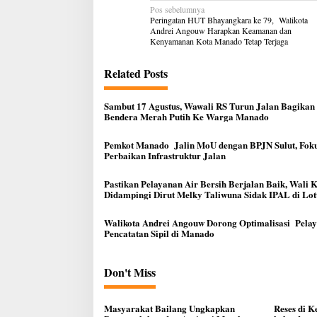
Navigasi
Pos sebelumnya
pos
Peringatan HUT Bhayangkara ke 79, Walikota
Andrei Angouw Harapkan Keamanan dan
Kenyamanan Kota Manado Tetap Terjaga
Related Posts
Sambut 17 Agustus, Wawali RS Turun Jalan Bagikan
Bendera Merah Putih Ke Warga Manado
Pemkot Manado Jalin MoU dengan BPJN Sulut, Fok
Perbaikan Infrastruktur Jalan
Pastikan Pelayanan Air Bersih Berjalan Baik, Wali 
Didampingi Dirut Melky Taliwuna Sidak IPAL di Lot
Walikota Andrei Angouw Dorong Optimalisasi Pela
Pencatatan Sipil di Manado
Don't Miss
Masyarakat Bailang Ungkapkan
Reses di 