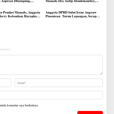
 Aspirasi Ditampung,
Manado Dra Aaltje Dondokambey,
an Kebakaran di Musim
Aspirasi Warga Meminta Kantor
itingkatkan
Lurah Banjer Dipindahkan ke Kantor
n Pemkot Manado, Anggota
DLH Manado
Anggota DPRD Sulut Irene Angouw
Herry Kolondam Harapkan
Pinontoan Turun Lapangan, Serap
 Lingkungan Bisa
Aspirasi Warga di Lawangirung
kan Pelayanan kepada
at
 ditandai
*
untuk komentar saya berikutnya.