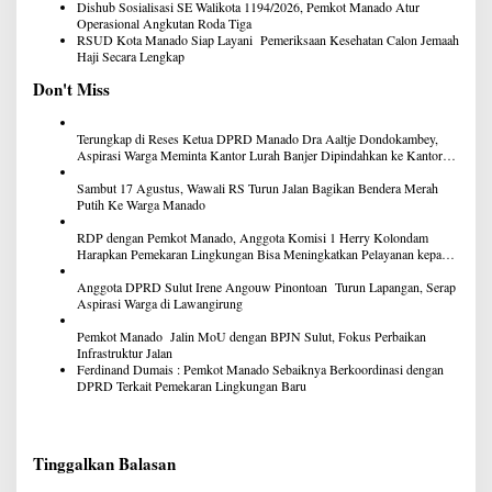
Dishub Sosialisasi SE Walikota 1194/2026, Pemkot Manado Atur
Operasional Angkutan Roda Tiga
RSUD Kota Manado Siap Layani Pemeriksaan Kesehatan Calon Jemaah
Haji Secara Lengkap
Don't Miss
Terungkap di Reses Ketua DPRD Manado Dra Aaltje Dondokambey,
Aspirasi Warga Meminta Kantor Lurah Banjer Dipindahkan ke Kantor
DLH Manado
Sambut 17 Agustus, Wawali RS Turun Jalan Bagikan Bendera Merah
Putih Ke Warga Manado
RDP dengan Pemkot Manado, Anggota Komisi 1 Herry Kolondam
Harapkan Pemekaran Lingkungan Bisa Meningkatkan Pelayanan kepada
Masyarakat
Anggota DPRD Sulut Irene Angouw Pinontoan Turun Lapangan, Serap
Aspirasi Warga di Lawangirung
Pemkot Manado Jalin MoU dengan BPJN Sulut, Fokus Perbaikan
Infrastruktur Jalan
Ferdinand Dumais : Pemkot Manado Sebaiknya Berkoordinasi dengan
DPRD Terkait Pemekaran Lingkungan Baru
Tinggalkan Balasan