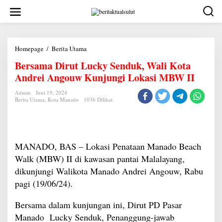
Lewati
ke
konten
Bersama
Homepage
/
Berita Utama
Dirut
Bersama Dirut Lucky Senduk, Wali Kota
Lucky
Senduk,
Andrei Angouw Kunjungi Lokasi MBW II
Wali
Kota
Andrei
Admin
Juni 19, 2024
Berita Utama
,
Kota Manado
1036 Dilihat
Angouw
Kunjungi
Lokasi
MBW
II
MANADO, BAS – Lokasi Penataan Manado Beach
Walk (MBW) II di kawasan pantai Malalayang,
dikunjungi Walikota Manado Andrei Angouw, Rabu
pagi (19/06/24).
Bersama dalam kunjungan ini, Dirut PD Pasar
Manado Lucky Senduk, Penanggung-jawab