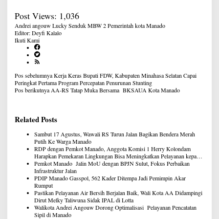
Post Views:
1,036
Andrei angouw
Lucky Senduk
MBW 2
Pemerintah kota Manado
Editor: Deyfi Kalalo
Ikuti Kami
Navigasi
Pos sebelumnya
Kerja Keras Bupati FDW, Kabupaten Minahasa Selatan Capai
pos
Peringkat Pertama Program Percepatan Penurunan Stunting
Pos berikutnya
AA-RS Tatap Muka Bersama BKSAUA Kota Manado
Related Posts
Sambut 17 Agustus, Wawali RS Turun Jalan Bagikan Bendera Merah
Putih Ke Warga Manado
RDP dengan Pemkot Manado, Anggota Komisi 1 Herry Kolondam
Harapkan Pemekaran Lingkungan Bisa Meningkatkan Pelayanan kepada
Masyarakat
Pemkot Manado Jalin MoU dengan BPJN Sulut, Fokus Perbaikan
Infrastruktur Jalan
PDIP Manado Gasspol, 562 Kader Ditempa Jadi Pemimpin Akar
Rumput
Pastikan Pelayanan Air Bersih Berjalan Baik, Wali Kota AA Didampingi
Dirut Melky Taliwuna Sidak IPAL di Lotta
Walikota Andrei Angouw Dorong Optimalisasi Pelayanan Pencatatan
Sipil di Manado