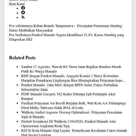
Ikuti Kami
Navigasi
Pos sebelumnya
Kaban Brando Tampemawa : Percepatan Penurunan Stunting
pos
Harus Melibatkan Masyarakat
Pos berikutnya
Pemkot Manado Segera Identifikasi 21,8% Kasus Stunting yang
Dilaporkan SKI
Related Posts
Sambut 17 Agustus, Wawali RS Turun Jalan Bagikan Bendera Merah
Putih Ke Warga Manado
RDP dengan Pemkot Manado, Anggota Komisi 1 Herry Kolondam
Harapkan Pemekaran Lingkungan Bisa Meningkatkan Pelayanan kepada
Masyarakat
Pemkot Manado Jalin MoU dengan BPJN Sulut, Fokus Perbaikan
Infrastruktur Jalan
PDIP Manado Gasspol, 562 Kader Ditempa Jadi Pemimpin Akar
Rumput
Pastikan Pelayanan Air Bersih Berjalan Baik, Wali Kota AA Didampingi
Dirut Melky Taliwuna Sidak IPAL di Lotta
Walikota Andrei Angouw Dorong Optimalisasi Pelayanan Pencatatan
Sipil di Manado
Dishub Sosialisasi SE Walikota 1194/2026, Pemkot Manado Atur
Operasional Angkutan Roda Tiga
RSUD Kota Manado Siap Layani Pemeriksaan Kesehatan Calon Jemaah
Haji Secara Lengkap