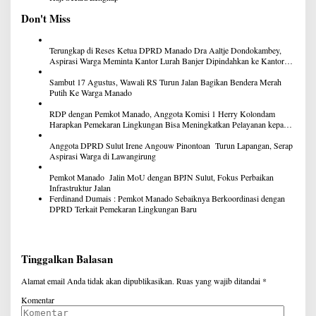
Don't Miss
Terungkap di Reses Ketua DPRD Manado Dra Aaltje Dondokambey,
Aspirasi Warga Meminta Kantor Lurah Banjer Dipindahkan ke Kantor
DLH Manado
Sambut 17 Agustus, Wawali RS Turun Jalan Bagikan Bendera Merah
Putih Ke Warga Manado
RDP dengan Pemkot Manado, Anggota Komisi 1 Herry Kolondam
Harapkan Pemekaran Lingkungan Bisa Meningkatkan Pelayanan kepada
Masyarakat
Anggota DPRD Sulut Irene Angouw Pinontoan Turun Lapangan, Serap
Aspirasi Warga di Lawangirung
Pemkot Manado Jalin MoU dengan BPJN Sulut, Fokus Perbaikan
Infrastruktur Jalan
Ferdinand Dumais : Pemkot Manado Sebaiknya Berkoordinasi dengan
DPRD Terkait Pemekaran Lingkungan Baru
Tinggalkan Balasan
Alamat email Anda tidak akan dipublikasikan.
Ruas yang wajib ditandai
*
Komentar