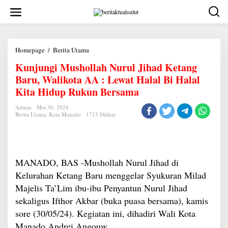
Lewati
ke
konten
Kunjungi
Homepage
/
Berita Utama
Mushollah
Kunjungi Mushollah Nurul Jihad Ketang
Nurul
Jihad
Baru, Walikota AA : Lewat Halal Bi Halal
Ketang
Baru,
Kita Hidup Rukun Bersama
Walikota
AA
Admin
Mei 30, 2024
:
Berita Utama
,
Kota Manado
1715 Dilihat
Lewat
Halal
Bi
Halal
Kita
Hidup
MANADO, BAS -Mushollah Nurul Jihad di
Rukun
Bersama
Kelurahan Ketang Baru menggelar Syukuran Milad
Majelis Ta’Lim ibu-ibu Penyantun Nurul Jihad
sekaligus Ifthor Akbar (buka puasa bersama), kamis
sore (30/05/24). Kegiatan ini, dihadiri Wali Kota
Manado Andrei Angouw.