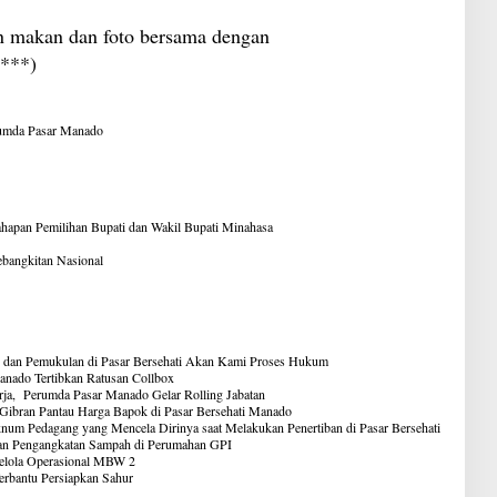
an makan dan foto bersama dengan
(***)
umda Pasar Manado
hapan Pemilihan Bupati dan Wakil Bupati Minahasa
bangkitan Nasional
 dan Pemukulan di Pasar Bersehati Akan Kami Proses Hukum
anado Tertibkan Ratusan Collbox
rja, Perumda Pasar Manado Gelar Rolling Jabatan
ibran Pantau Harga Bapok di Pasar Bersehati Manado
m Pedagang yang Mencela Dirinya saat Melakukan Penertiban di Pasar Bersehati
ahan Pengangkatan Sampah di Perumahan GPI
elola Operasional MBW 2
rbantu Persiapkan Sahur