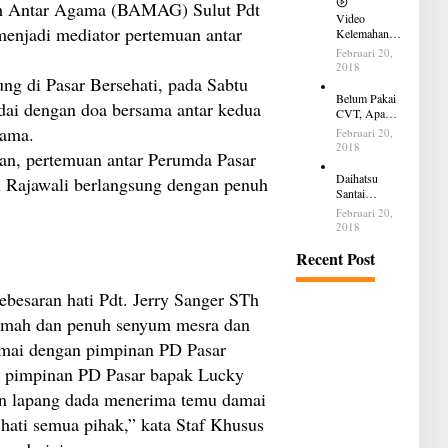
h Antar Agama (BAMAG) Sulut Pdt
Video
enjadi mediator pertemuan antar
Kelemahan
dan
Februari 20,
Kelebihan All
2018
New Terios
ng di Pasar Bersehati, pada Sabtu
Belum Pakai
dai dengan doa bersama antar kedua
CVT, Apa
yang Ditakuti
sama.
Februari 20,
Daihatsu
2018
n, pertemuan antar Perumda Pasar
Indonesia?
Daihatsu
 Rajawali berlangsung dengan penuh
Santai
Penjualan
Februari 20,
Sirion Kalah
2018
Jauh dari
Mobil LCGC
Recent Post
besaran hati Pdt. Jerry Sanger STh
amah dan penuh senyum mesra dan
mai dengan pimpinan PD Pasar
k pimpinan PD Pasar bapak Lucky
an lapang dada menerima temu damai
hati semua pihak,” kata Staf Khusus