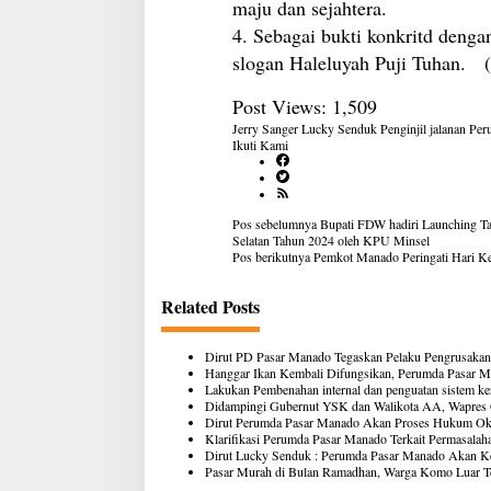
maju dan sejahtera.
4. Sebagai bukti konkritd deng
slogan Haleluyah Puji Tuhan. 
Post Views:
1,509
Jerry Sanger
Lucky Senduk
Penginjil jalanan
Per
Ikuti Kami
Navigasi
Pos sebelumnya
Bupati FDW hadiri Launching Ta
pos
Selatan Tahun 2024 oleh KPU Minsel
Pos berikutnya
Pemkot Manado Peringati Hari Ke
Related Posts
Dirut PD Pasar Manado Tegaskan Pelaku Pengrusakan
Hanggar Ikan Kembali Difungsikan, Perumda Pasar M
Lakukan Pembenahan internal dan penguatan sistem ke
Didampingi Gubernut YSK dan Walikota AA, Wapres G
Dirut Perumda Pasar Manado Akan Proses Hukum Oknu
Klarifikasi Perumda Pasar Manado Terkait Permasal
Dirut Lucky Senduk : Perumda Pasar Manado Akan K
Pasar Murah di Bulan Ramadhan, Warga Komo Luar Te