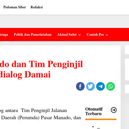
Pedoman Siber
Redaksi
hraga
Politik dan Pemerintahan
Aktual Sulut
Contoh Pos
o dan Tim Penginjil
dialog Damai
Otomatif
 antara Tim Penginjil Jalanan
Terbaru
 Daerah (Perumda) Pasar Manado, dan