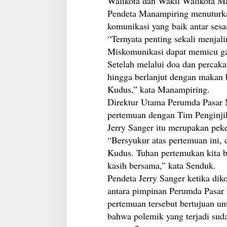
Walikota dan Wakil Walikota Ma
Pendeta Manampiring menuturka
komunikasi yang baik antar ses
“Ternyata penting sekali menjal
Miskomunikasi dapat memicu gap
Setelah melalui doa dan percaka
hingga berlanjut dengan makan 
Kudus,” kata Manampiring.
Direktur Utama Perumda Pasar
pertemuan dengan Tim Penginjil
Jerry Sanger itu merupakan pek
“Bersyukur atas pertemuan ini, 
Kudus. Tuhan pertemukan kita 
kasih bersama,” kata Senduk.
Pendeta Jerry Sanger ketika di
antara pimpinan Perumda Pasar 
pertemuan tersebut bertujuan u
bahwa polemik yang terjadi suda