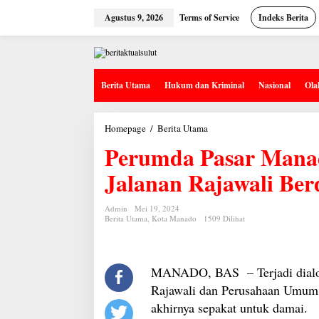
Lewati
ke
Agustus 9, 2026
Terms of Service
Indeks Berita
konten
Berita Utama
Hukum dan Kriminal
Nasional
Ola
Perumda
Homepage
/
Berita Utama
Pasar
Perumda Pasar Manad
Manado
dan
Tim
Jalanan Rajawali Ber
Penginjil
Jalanan
Rajawali
Admin
Mei 19, 2024
Berdialog
Berita Utama
,
Kota Manado
1509 Dilihat
Damai
MANADO, BAS – Terjadi dialog
Rajawali dan Perusahaan Umum
akhirnya sepakat untuk damai.