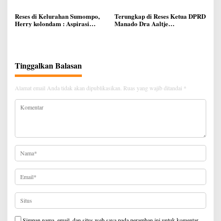
Tegaskan Data Harus Akurat
Ferdinand Dumais
Agar Bansos Tepat Sasaran
Reses di Kelurahan Sumompo,
Terungkap di Reses Ketua DPRD
Herry kolondam : Aspirasi
Manado Dra Aaltje
Ditampung, Kewaspadaan
Dondokambey, Aspirasi Warga
Kebakaran di Musim Kemarau
Meminta Kantor Lurah Banjer
Ditingkatkan
Dipindahkan ke Kantor DLH
Manado
Tinggalkan Balasan
Alamat email Anda tidak akan dipublikasikan.
Ruas yang wajib ditandai
*
Simpan nama, email, dan situs web saya pada peramban ini untuk komentar