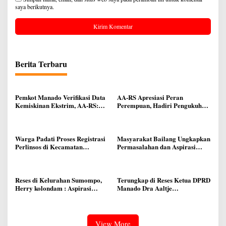
saya berikutnya.
Berita Terbaru
Pemkot Manado Verifikasi Data
AA-RS Apresiasi Peran
Kemiskinan Ekstrim, AA-RS:
Perempuan, Hadiri Pengukuhan
Data Akurat Sasaran Tepat
DPD Srikandi Jaga Desa
Sulawesi Utara
Warga Padati Proses Registrasi
Masyarakat Bailang Ungkapkan
Perlinsos di Kecamatan
Permasalahan dan Aspirasi
Malalayang, Pemkot Manado
Mereka di Reses Anggota Dewan
Tegaskan Data Harus Akurat
Ferdinand Dumais
Agar Bansos Tepat Sasaran
Reses di Kelurahan Sumompo,
Terungkap di Reses Ketua DPRD
Herry kolondam : Aspirasi
Manado Dra Aaltje
Ditampung, Kewaspadaan
Dondokambey, Aspirasi Warga
Kebakaran di Musim Kemarau
Meminta Kantor Lurah Banjer
Ditingkatkan
Dipindahkan ke Kantor DLH
Manado
View More