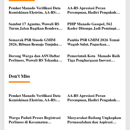
Pemkot Manado Verifikasi Data
AA-RS Apresiasi Peran
Kemiskinan Ekstrim, AA-RS:
Perempuan, Hadiri Pengukuhan
Data Akurat Sasaran Tepat
DPD Srikandi Jaga Desa
Sulawesi Utara
Sambut 17 Agustus, Wawali RS
PDIP Manado Gasspol, 562
Turun Jalan Bagikan Bendera
Kader Ditempa Jadi Pemimpin
Merah Putih Ke Warga Manado
Akar Rumput
Semarak PSR Sinode GMIM
Panitia PSR GMIM 2026 Temui
2026, Ribuan Remaja Tunjukan
Wagub Sulut, Paparkan
Talenta di Manado
Kesiapan Pelaksanaan Kegiatan
Dorong Warga dan ASN Daftar
Pemerintah Kota Manado Raih
Perlinsos, Wawali RS Tekankan
Tiga Penghargaan Inovasi
Pentingnya Integrasi Data
Administrasi Kependudukan
Kependudukan
dari Gubernur Sulut
Don't Miss
Pemkot Manado Verifikasi Data
AA-RS Apresiasi Peran
Kemiskinan Ekstrim, AA-RS:
Perempuan, Hadiri Pengukuhan
Data Akurat Sasaran Tepat
DPD Srikandi Jaga Desa
Sulawesi Utara
Warga Padati Proses Registrasi
Masyarakat Bailang Ungkapkan
Perlinsos di Kecamatan
Permasalahan dan Aspirasi
Malalayang, Pemkot Manado
Mereka di Reses Anggota Dewan