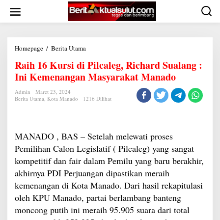
Lewati
ke
konten
Raih
Homepage
/
Berita Utama
16
Raih 16 Kursi di Pilcaleg, Richard Sualang :
Kursi
di
Ini Kemenangan Masyarakat Manado
Pilcaleg,
Richard
Sualang
Admin
Maret 23, 2024
Berita Utama
,
Kota Manado
1216 Dilihat
:
Ini
Kemenangan
Masyarakat
Manado
MANADO , BAS – Setelah melewati proses
Pemilihan Calon Legislatif ( Pilcaleg) yang sangat
kompetitif dan fair dalam Pemilu yang baru berakhir,
akhirnya PDI Perjuangan dipastikan meraih
kemenangan di Kota Manado. Dari hasil rekapitulasi
oleh KPU Manado, partai berlambang banteng
moncong putih ini meraih 95.905 suara dari total