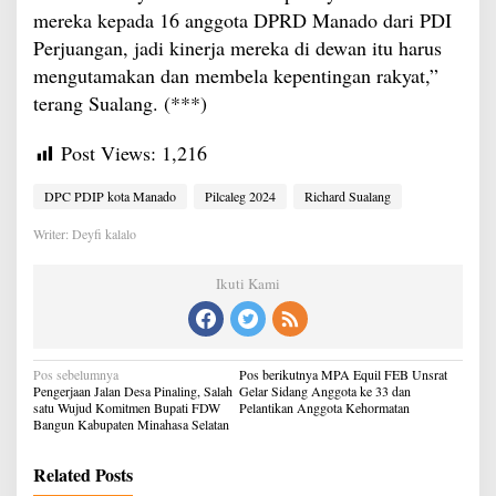
mereka kepada 16 anggota DPRD Manado dari PDI
Perjuangan, jadi kinerja mereka di dewan itu harus
mengutamakan dan membela kepentingan rakyat,”
terang Sualang. (***)
Post Views:
1,216
DPC PDIP kota Manado
Pilcaleg 2024
Richard Sualang
Writer: Deyfi kalalo
Ikuti Kami
Navigasi
Pos sebelumnya
Pos berikutnya
MPA Equil FEB Unsrat
pos
Pengerjaan Jalan Desa Pinaling, Salah
Gelar Sidang Anggota ke 33 dan
satu Wujud Komitmen Bupati FDW
Pelantikan Anggota Kehormatan
Bangun Kabupaten Minahasa Selatan
Related Posts