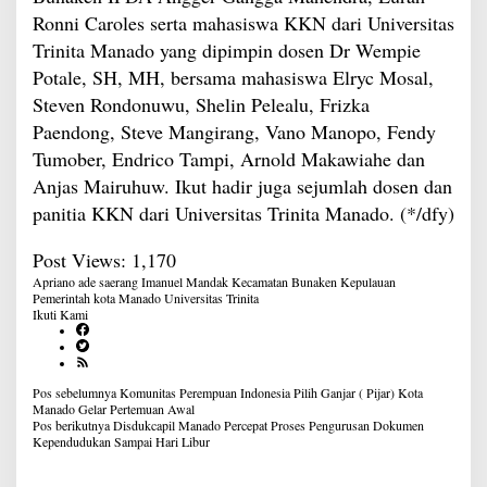
Ronni Caroles serta mahasiswa KKN dari Universitas
Trinita Manado yang dipimpin dosen Dr Wempie
Potale, SH, MH, bersama mahasiswa Elryc Mosal,
Steven Rondonuwu, Shelin Pelealu, Frizka
Paendong, Steve Mangirang, Vano Manopo, Fendy
Tumober, Endrico Tampi, Arnold Makawiahe dan
Anjas Mairuhuw. Ikut hadir juga sejumlah dosen dan
panitia KKN dari Universitas Trinita Manado. (*/dfy)
Post Views:
1,170
Apriano ade saerang
Imanuel Mandak
Kecamatan Bunaken Kepulauan
Pemerintah kota Manado
Universitas Trinita
Ikuti Kami
Navigasi
Pos sebelumnya
Komunitas Perempuan Indonesia Pilih Ganjar ( Pijar) Kota
pos
Manado Gelar Pertemuan Awal
Pos berikutnya
Disdukcapil Manado Percepat Proses Pengurusan Dokumen
Kependudukan Sampai Hari Libur