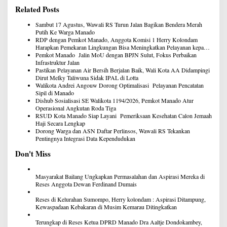
Related Posts
Sambut 17 Agustus, Wawali RS Turun Jalan Bagikan Bendera Merah
Putih Ke Warga Manado
RDP dengan Pemkot Manado, Anggota Komisi 1 Herry Kolondam
Harapkan Pemekaran Lingkungan Bisa Meningkatkan Pelayanan kepada
Masyarakat
Pemkot Manado Jalin MoU dengan BPJN Sulut, Fokus Perbaikan
Infrastruktur Jalan
Pastikan Pelayanan Air Bersih Berjalan Baik, Wali Kota AA Didampingi
Dirut Melky Taliwuna Sidak IPAL di Lotta
Walikota Andrei Angouw Dorong Optimalisasi Pelayanan Pencatatan
Sipil di Manado
Dishub Sosialisasi SE Walikota 1194/2026, Pemkot Manado Atur
Operasional Angkutan Roda Tiga
RSUD Kota Manado Siap Layani Pemeriksaan Kesehatan Calon Jemaah
Haji Secara Lengkap
Dorong Warga dan ASN Daftar Perlinsos, Wawali RS Tekankan
Pentingnya Integrasi Data Kependudukan
Don't Miss
Masyarakat Bailang Ungkapkan Permasalahan dan Aspirasi Mereka di
Reses Anggota Dewan Ferdinand Dumais
Reses di Kelurahan Sumompo, Herry kolondam : Aspirasi Ditampung,
Kewaspadaan Kebakaran di Musim Kemarau Ditingkatkan
Terungkap di Reses Ketua DPRD Manado Dra Aaltje Dondokambey,