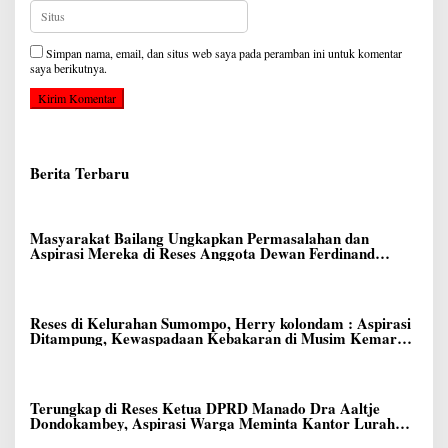
Simpan nama, email, dan situs web saya pada peramban ini untuk komentar
saya berikutnya.
Berita Terbaru
Masyarakat Bailang Ungkapkan Permasalahan dan
Aspirasi Mereka di Reses Anggota Dewan Ferdinand
Dumais
Reses di Kelurahan Sumompo, Herry kolondam : Aspirasi
Ditampung, Kewaspadaan Kebakaran di Musim Kemarau
Ditingkatkan
Terungkap di Reses Ketua DPRD Manado Dra Aaltje
Dondokambey, Aspirasi Warga Meminta Kantor Lurah
Banjer Dipindahkan ke Kantor DLH Manado