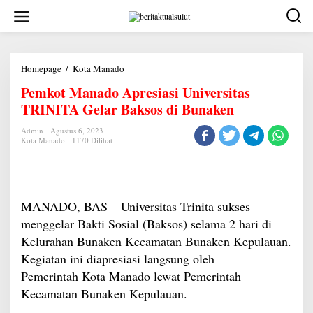
Lewati
ke
konten
Pemkot
Homepage
/
Kota Manado
Manado
Pemkot Manado Apresiasi Universitas
Apresiasi
Universitas
TRINITA Gelar Baksos di Bunaken
TRINITA
Gelar
Baksos
Admin
Agustus 6, 2023
Kota Manado
1170 Dilihat
di
Bunaken
MANADO, BAS – Universitas Trinita sukses
menggelar Bakti Sosial (Baksos) selama 2 hari di
Kelurahan Bunaken Kecamatan Bunaken Kepulauan.
Kegiatan ini diapresiasi langsung oleh
Pemerintah Kota Manado lewat Pemerintah
Kecamatan Bunaken Kepulauan.