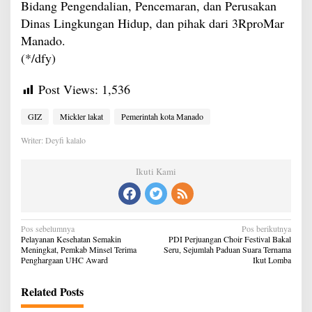
Bidang Pengendalian, Pencemaran, dan Perusakan
Dinas Lingkungan Hidup, dan pihak dari 3RproMar
Manado.
(*/dfy)
Post Views:
1,536
GIZ
Mickler lakat
Pemerintah kota Manado
Writer: Deyfi kalalo
Ikuti Kami
Navigasi
Pos sebelumnya
Pos berikutnya
pos
Pelayanan Kesehatan Semakin
PDI Perjuangan Choir Festival Bakal
Meningkat, Pemkab Minsel Terima
Seru, Sejumlah Paduan Suara Ternama
Penghargaan UHC Award
Ikut Lomba
Related Posts