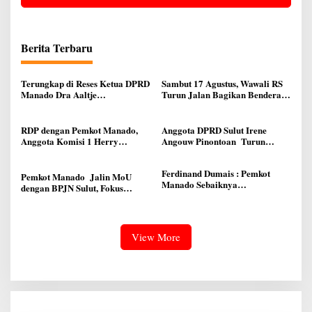
Berita Terbaru
Terungkap di Reses Ketua DPRD
Sambut 17 Agustus, Wawali RS
Manado Dra Aaltje
Turun Jalan Bagikan Bendera
Dondokambey, Aspirasi Warga
Merah Putih Ke Warga Manado
Meminta Kantor Lurah Banjer
Dipindahkan ke Kantor DLH
RDP dengan Pemkot Manado,
Anggota DPRD Sulut Irene
Manado
Anggota Komisi 1 Herry
Angouw Pinontoan Turun
Kolondam Harapkan
Lapangan, Serap Aspirasi
Pemekaran Lingkungan Bisa
Warga di Lawangirung
Ferdinand Dumais : Pemkot
Meningkatkan Pelayanan
Pemkot Manado Jalin MoU
Manado Sebaiknya
kepada Masyarakat
dengan BPJN Sulut, Fokus
Berkoordinasi dengan DPRD
Perbaikan Infrastruktur Jalan
Terkait Pemekaran Lingkungan
Baru
View More