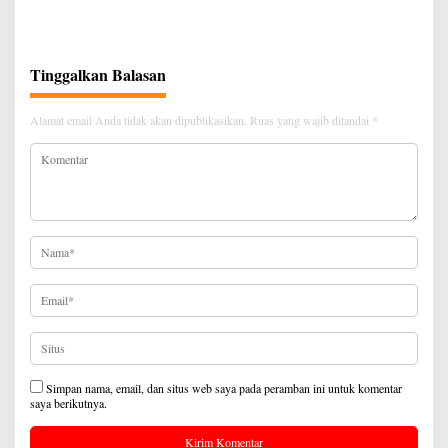
Perbaikan Infrastruktur Jalan
Terkait Pemekaran Lingkungan
Baru
Tinggalkan Balasan
Alamat email Anda tidak akan dipublikasikan.
Ruas yang wajib ditandai
*
Simpan nama, email, dan situs web saya pada peramban ini untuk komentar
saya berikutnya.