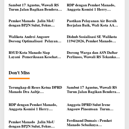
Sambut 17 Agustus, Wawali RS
RDP dengan Pemkot Manado,
Turun Jalan Bagikan Bendera
Anggota Komisi 1 Herry
Merah Putih Ke Warga Manado
Kolondam Harapkan
Pemekaran Lingkungan Bisa
Pemkot Manado Jalin MoU
Pastikan Pelayanan Air Bersih
Meningkatkan Pelayanan
dengan BPJN Sulut, Fokus
Berjalan Baik, Wali Kota AA
kepada Masyarakat
Perbaikan Infrastruktur Jalan
Didampingi Dirut Melky
Taliwuna Sidak IPAL di Lotta
Walikota Andrei Angouw
Dishub Sosialisasi SE Walikota
Dorong Optimalisasi Pelayanan
1194/2026, Pemkot Manado
Pencatatan Sipil di Manado
Atur Operasional Angkutan
Roda Tiga
RSUD Kota Manado Siap
Dorong Warga dan ASN Daftar
Layani Pemeriksaan Kesehatan
Perlinsos, Wawali RS Tekankan
Calon Jemaah Haji Secara
Pentingnya Integrasi Data
Lengkap
Kependudukan
Don't Miss
Terungkap di Reses Ketua DPRD
Sambut 17 Agustus, Wawali RS
Manado Dra Aaltje
Turun Jalan Bagikan Bendera
Dondokambey, Aspirasi Warga
Merah Putih Ke Warga Manado
Meminta Kantor Lurah Banjer
Dipindahkan ke Kantor DLH
RDP dengan Pemkot Manado,
Anggota DPRD Sulut Irene
Manado
Anggota Komisi 1 Herry
Angouw Pinontoan Turun
Kolondam Harapkan
Lapangan, Serap Aspirasi
Pemekaran Lingkungan Bisa
Warga di Lawangirung
Ferdinand Dumais : Pemkot
Meningkatkan Pelayanan
Pemkot Manado Jalin MoU
Manado Sebaiknya
kepada Masyarakat
dengan BPJN Sulut, Fokus
Berkoordinasi dengan DPRD