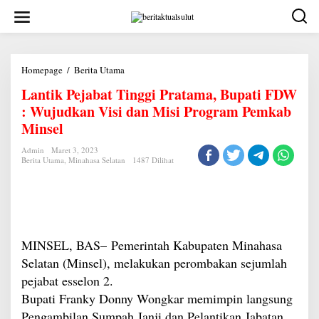
Lewati
ke
konten
Lantik
Homepage
/
Berita Utama
Pejabat
Lantik Pejabat Tinggi Pratama, Bupati FDW
Tinggi
Pratama,
: Wujudkan Visi dan Misi Program Pemkab
Bupati
FDW
Minsel
:
Wujudkan
Admin
Maret 3, 2023
Visi
Berita Utama
,
Minahasa Selatan
1487 Dilihat
dan
Misi
Program
Pemkab
Minsel
MINSEL, BAS– Pemerintah Kabupaten Minahasa
Selatan (Minsel), melakukan perombakan sejumlah
pejabat esselon 2.
Bupati Franky Donny Wongkar memimpin langsung
Pengambilan Sumpah Janji dan Pelantikan Jabatan