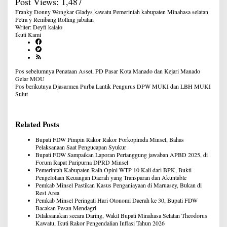
Post Views:
1,487
Franky Donny Wongkar
Gladys kawatu
Pemerintah kabupaten Minahasa selatan
Petra y Rembang
Rolling jabatan
Writer: Deyfi kalalo
Ikuti Kami
Navigasi
Pos sebelumnya
Penataan Asset, PD Pasar Kota Manado dan Kejari Manado
pos
Gelar MOU
Pos berikutnya
Djasarmen Purba Lantik Pengurus DPW MUKI dan LBH MUKI
Sulut
Related Posts
Bupati FDW Pimpin Rakor Rakor Forkopimda Minsel, Bahas
Pelaksanaan Saat Pengucapan Syukur
Bupati FDW Sampaikan Laporan Pertanggung jawaban APBD 2025, di
Forum Rapat Paripurna DPRD Minsel
Pemerintah Kabupaten Raih Opini WTP 10 Kali dari BPK, Bukti
Pengelolaan Keuangan Daerah yang Transparan dan Akuntable
Pemkab Minsel Pastikan Kasus Penganiayaan di Maruasey, Bukan di
Rest Area
Pemkab Minsel Peringati Hari Otonomi Daerah ke 30, Bupati FDW
Bacakan Pesan Mendagri
Dilaksanakan secara Daring, Wakil Bupati Minahasa Selatan Theodorus
Kawatu, Ikuti Rakor Pengendalian Inflasi Tahun 2026