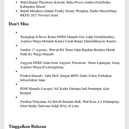
Wakil Bupati Theodorus Kawatu, Buka Proses Seleksi Paskibraka
Kabupaten Minsel
Bupati Minahasa Selatan Franky Donny Wongkar, Hadiri Musrenbang
RKPD 2027 Provinsi Sulut
Don't Miss
Terungkap di Reses Ketua DPRD Manado Dra Aaltje Dondokambey,
Aspirasi Warga Meminta Kantor Lurah Banjer Dipindahkan ke Kantor
DLH Manado
Sambut 17 Agustus, Wawali RS Turun Jalan Bagikan Bendera Merah
Putih Ke Warga Manado
Anggota DPRD Sulut Irene Angouw Pinontoan Turun Lapangan, Serap
Aspirasi Warga di Lawangirung
Pemkot Manado Jalin MoU dengan BPJN Sulut, Fokus Perbaikan
Infrastruktur Jalan
PDIP Manado Gasspol, 562 Kader Ditempa Jadi Pemimpin Akar
Rumput
Pastikan Pelayanan Air Bersih Berjalan Baik, Wali Kota AA Didampingi
Dirut Melky Taliwuna Sidak IPAL di Lotta
Tinggalkan Balasan