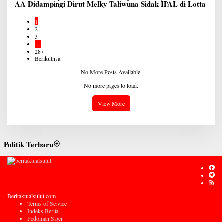
AA Didampingi Dirut Melky Taliwuna Sidak IPAL di Lotta
1
2
3
…
287
Berikutnya
No More Posts Available.
No more pages to load.
View More
Politik Terbaru
Beritaktualsulut.com
Terms of Service
Indeks Berita
Pedoman Siber