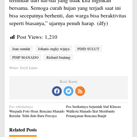
terhindar dari hal-hal yang tidak kita inginkan
bersama. Semoga curah hujan yang terjadi saat ini
bisa secepatnya berhenti, dan warga bisa beraktivitas
seperti biasanya,” ujarnya penuh harap. (dfy)
Post Views:
1,210
Jean sumilat
Johanis ongky wijaya
PDID SULUT
PDIP MANADO
Richard Sualang
Writer: Deyfi kalalo
Ikuti Kami
Navigasi
Pos sebelumnya
Pos berikutnya
Sejumlah Staf Khusus
pos
Waspada Foto Hoax Bencana Manado
Walikota Manado Ikut Membantu
Beredar. Teliti dulu Baru Percaya
Penanganan Bencana Banjir
Related Posts