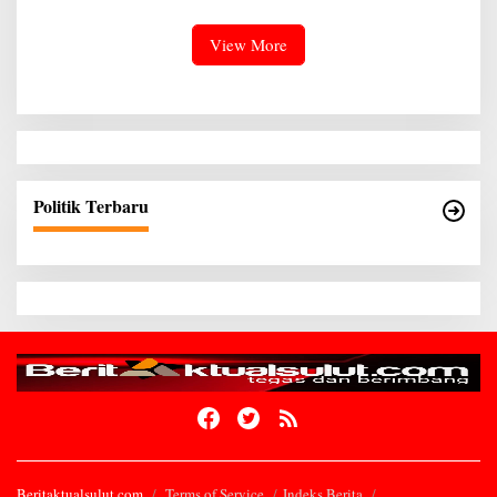
Pemekaran Lingkungan Bisa
Meningkatkan Pelayanan
kepada Masyarakat
View More
Politik Terbaru
Beritaktualsulut.com
Terms of Service
Indeks Berita