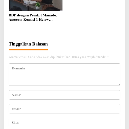
Lapangan, Serap Aspirasi
Warga di Lawangirung
RDP dengan Pemkot Manado,
Anggota Komisi 1 Herry
Kolondam Harapkan
Pemekaran Lingkungan Bisa
Meningkatkan Pelayanan
kepada Masyarakat
Tinggalkan Balasan
Alamat email Anda tidak akan dipublikasikan.
Ruas yang wajib ditandai
*