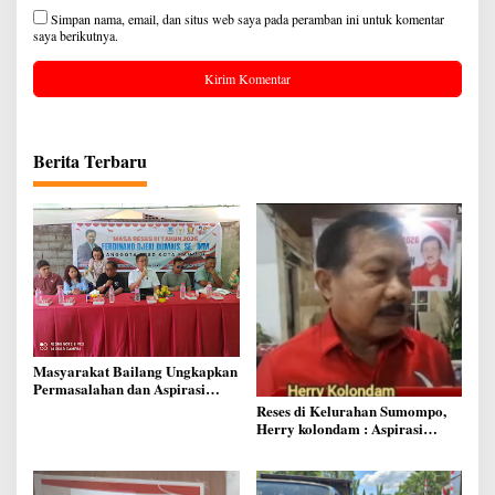
Simpan nama, email, dan situs web saya pada peramban ini untuk komentar
saya berikutnya.
Berita Terbaru
Masyarakat Bailang Ungkapkan
Permasalahan dan Aspirasi
Mereka di Reses Anggota Dewan
Reses di Kelurahan Sumompo,
Ferdinand Dumais
Herry kolondam : Aspirasi
Ditampung, Kewaspadaan
Kebakaran di Musim Kemarau
Ditingkatkan