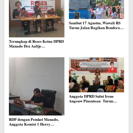
Sambut 17 Agustus, Wawali RS
Turun Jalan Bagikan Bendera
Merah Putih Ke Warga Manado
Terungkap di Reses Ketua DPRD
Manado Dra Aaltje
Dondokambey, Aspirasi Warga
Meminta Kantor Lurah Banjer
Dipindahkan ke Kantor DLH
Manado
Anggota DPRD Sulut Irene
Angouw Pinontoan Turun
Lapangan, Serap Aspirasi
Warga di Lawangirung
RDP dengan Pemkot Manado,
Anggota Komisi 1 Herry
Kolondam Harapkan