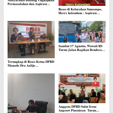
Permasalahan dan Aspirasi
Mereka di Reses Anggota Dewan
Reses di Kelurahan Sumompo,
Ferdinand Dumais
Herry kolondam : Aspirasi
Ditampung, Kewaspadaan
Kebakaran di Musim Kemarau
Ditingkatkan
Sambut 17 Agustus, Wawali RS
Turun Jalan Bagikan Bendera
Merah Putih Ke Warga Manado
Terungkap di Reses Ketua DPRD
Manado Dra Aaltje
Dondokambey, Aspirasi Warga
Meminta Kantor Lurah Banjer
Dipindahkan ke Kantor DLH
Manado
Anggota DPRD Sulut Irene
Angouw Pinontoan Turun