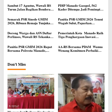
Sambut 17 Agustus, Wawali RS
PDIP Manado Gasspol, 562
Turun Jalan Bagikan Bendera
Kader Ditempa Jadi Pemimpin
Merah Putih Ke Warga Manado
Akar Rumput
Semarak PSR Sinode GMIM
Panitia PSR GMIM 2026 Temui
2026, Ribuan Remaja Tunjukan
Wagub Sulut, Paparkan
Talenta di Manado
Kesiapan Pelaksanaan Kegiatan
Dorong Warga dan ASN Daftar
Pemerintah Kota Manado Raih
Perlinsos, Wawali RS Tekankan
Tiga Penghargaan Inovasi
Pentingnya Integrasi Data
Administrasi Kependudukan
Kependudukan
dari Gubernur Sulut
Panitia PSR GMIM 2026 Rapat
AA-RS Bersama PDAM Wanua
Bersama Polresta Manado,
Wenang Komitmen Perbaiki
Bahas Masalah Pengamanan
Pelayanan Air Bersih : Ada
dan Lalu Lintas Kegiatan
Penambahan Jaringan Saluran
Don't Miss
Masyarakat Bailang Ungkapkan