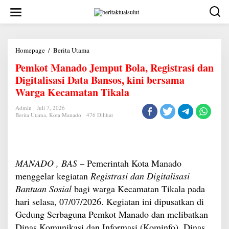
Lewati
ke
konten
Pemkot
Homepage
/
Berita Utama
Manado
Pemkot Manado Jemput Bola, Registrasi dan
Jemput
Bola,
Digitalisasi Data Bansos, kini bersama
Registrasi
dan
Warga Kecamatan Tikala
Digitalisasi
Data
Admin
Juli 7, 2026
Bansos,
Berita Utama
,
Kota Manado
476 Dilihat
kini
bersama
Warga
Kecamatan
Tikala
MANADO , BAS
– Pemerintah Kota Manado
menggelar kegiatan
Registrasi dan Digitalisasi
Bantuan Sosial
bagi warga Kecamatan Tikala pada
hari selasa, 07/07/2026. Kegiatan ini dipusatkan di
Gedung Serbaguna Pemkot Manado dan melibatkan
Dinas Komunikasi dan Informasi (Kominfo), Dinas