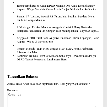
Terungkap di Reses Ketua DPRD Manado Dra Aaltje Dondokambey,
Aspirasi Warga Meminta Kantor Lurah Banjer Dipindahkan ke Kantor
DLH Manado
Sambut 17 Agustus, Wawali RS Turun Jalan Bagikan Bendera Merah
Putih Ke Warga Manado
RDP dengan Pemkot Manado, Anggota Komisi 1 Herry Kolondam
Harapkan Pemekaran Lingkungan Bisa Meningkatkan Pelayanan kepada
Masyarakat
Anggota DPRD Sulut Irene Angouw Pinontoan Turun Lapangan, Serap
Aspirasi Warga di Lawangirung
Pemkot Manado Jalin MoU dengan BPJN Sulut, Fokus Perbaikan
Infrastruktur Jalan
Ferdinand Dumais : Pemkot Manado Sebaiknya Berkoordinasi dengan
DPRD Terkait Pemekaran Lingkungan Baru
Tinggalkan Balasan
Alamat email Anda tidak akan dipublikasikan.
Ruas yang wajib ditandai
*
Komentar