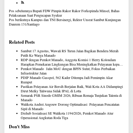
Navigasi
Pos sebelumnya
Bupati FDW Pimpin Rakor Rakor Forkopimda Minsel, Bahas
pos
Pelaksanaan Saat Pengucapan Syukur
Pos berikutnya
Kampus dan TNI Bersinergi, Rektor Unsrat Sambut Kunjungan
Danrem 131/Santiago
Related Posts
Sambut 17 Agustus, Wawali RS Turun Jalan Bagikan Bendera Merah
Putih Ke Warga Manado
RDP dengan Pemkot Manado, Anggota Komisi 1 Herry Kolondam
Harapkan Pemekaran Lingkungan Bisa Meningkatkan Pelayanan kepada
Masyarakat
Pemkot Manado Jalin MoU dengan BPJN Sulut, Fokus Perbaikan
Infrastruktur Jalan
PDIP Manado Gasspol, 562 Kader Ditempa Jadi Pemimpin Akar
Rumput
Pastikan Pelayanan Air Bersih Berjalan Baik, Wali Kota AA Didampingi
Dirut Melky Taliwuna Sidak IPAL di Lotta
Semarak PSR Sinode GMIM 2026, Ribuan Remaja Tunjukan Talenta di
Manado
Walikota Andrei Angouw Dorong Optimalisasi Pelayanan Pencatatan
Sipil di Manado
Dishub Sosialisasi SE Walikota 1194/2026, Pemkot Manado Atur
Operasional Angkutan Roda Tiga
Don't Miss