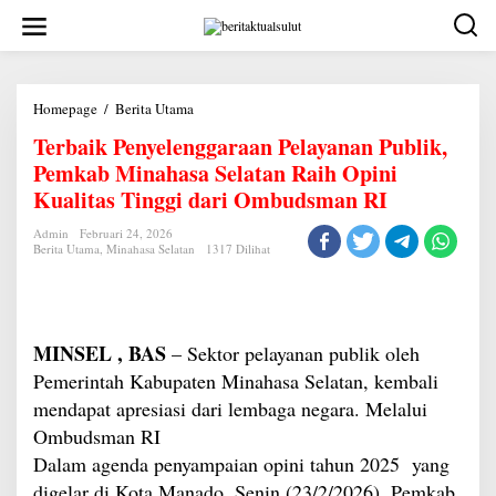
Lewati
ke
konten
Terbaik
Homepage
/
Berita Utama
Penyelenggaraan
Terbaik Penyelenggaraan Pelayanan Publik,
Pelayanan
Publik,
Pemkab Minahasa Selatan Raih Opini
Pemkab
Minahasa
Kualitas Tinggi dari Ombudsman RI
Selatan
Raih
Admin
Februari 24, 2026
Opini
Berita Utama
,
Minahasa Selatan
1317 Dilihat
Kualitas
Tinggi
dari
Ombudsman
RI
MINSEL , BAS
– Sektor pelayanan publik oleh
Pemerintah Kabupaten Minahasa Selatan, kembali
mendapat apresiasi dari lembaga negara. Melalui
Ombudsman RI
Dalam agenda penyampaian opini tahun 2025 yang
digelar di Kota Manado, Senin (23/2/2026), Pemkab