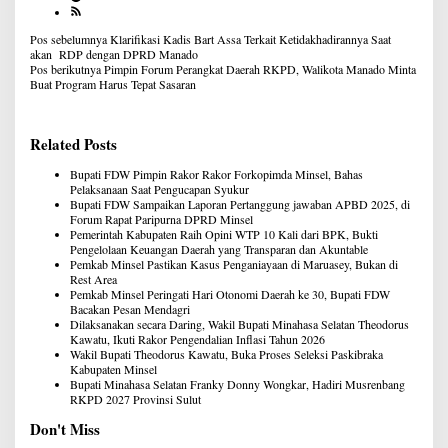
Navigasi
Pos sebelumnya
Klarifikasi Kadis Bart Assa Terkait Ketidakhadirannya Saat
pos
akan RDP dengan DPRD Manado
Pos berikutnya
Pimpin Forum Perangkat Daerah RKPD, Walikota Manado Minta
Buat Program Harus Tepat Sasaran
Related Posts
Bupati FDW Pimpin Rakor Rakor Forkopimda Minsel, Bahas
Pelaksanaan Saat Pengucapan Syukur
Bupati FDW Sampaikan Laporan Pertanggung jawaban APBD 2025, di
Forum Rapat Paripurna DPRD Minsel
Pemerintah Kabupaten Raih Opini WTP 10 Kali dari BPK, Bukti
Pengelolaan Keuangan Daerah yang Transparan dan Akuntable
Pemkab Minsel Pastikan Kasus Penganiayaan di Maruasey, Bukan di
Rest Area
Pemkab Minsel Peringati Hari Otonomi Daerah ke 30, Bupati FDW
Bacakan Pesan Mendagri
Dilaksanakan secara Daring, Wakil Bupati Minahasa Selatan Theodorus
Kawatu, Ikuti Rakor Pengendalian Inflasi Tahun 2026
Wakil Bupati Theodorus Kawatu, Buka Proses Seleksi Paskibraka
Kabupaten Minsel
Bupati Minahasa Selatan Franky Donny Wongkar, Hadiri Musrenbang
RKPD 2027 Provinsi Sulut
Don't Miss