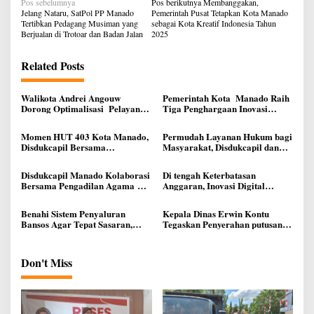
Navigasi
Pos sebelumnya
Pos berikutnya
Membanggakan,
pos
Jelang Nataru, SatPol PP Manado
Pemerintah Pusat Tetapkan Kota Manado
Tertibkan Pedagang Musiman yang
sebagai Kota Kreatif Indonesia Tahun
Berjualan di Trotoar dan Badan Jalan
2025
Related Posts
Walikota Andrei Angouw
Pemerintah Kota Manado Raih
Dorong Optimalisasi Pelayanan
Tiga Penghargaan Inovasi
Pencatatan Sipil di Manado
Administrasi Kependudukan
dari Gubernur Sulut
Momen HUT 403 Kota Manado,
Permudah Layanan Hukum bagi
Disdukcapil Bersama
Masyarakat, Disdukcapil dan
Pengadilan Negeri Manado
Pengadilan Negeri Manado
Serahkan Dokumen
Gelar Sidang Keliling Terpadu
Disdukcapil Manado Kolaborasi
Di tengah Keterbatasan
Kependudukan Kepada
Bersama Pengadilan Agama
Anggaran, Inovasi Digital
Masyarakat
Gelar Sidang Keliling
Disdukcapil Manado dapat
Apresiasi World Bank
Benahi Sistem Penyaluran
Kepala Dinas Erwin Kontu
Bansos Agar Tepat Sasaran,
Tegaskan Penyerahan putusan
Pemkot Manado Segera
ke-22, Tunjukan Konsistensi
Sinkronkan Data Dukcapil,
Disdukcapil Berikan pelayanan
Dinsos dan Kominfo
Berkelanjutan Pada Masyarakat
Don't Miss