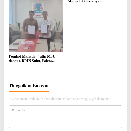
Manado Sebaiknya
kepada Masyarakat
Berkoordinasi dengan DPRD
Terkait Pemekaran Lingkungan
Baru
Pemkot Manado Jalin MoU
dengan BPJN Sulut, Fokus
Perbaikan Infrastruktur Jalan
Tinggalkan Balasan
Alamat email Anda tidak akan dipublikasikan.
Ruas yang wajib ditandai
*