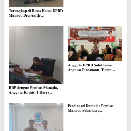
Merah Putih Ke Warga Manado
Terungkap di Reses Ketua DPRD
Manado Dra Aaltje
Dondokambey, Aspirasi Warga
Meminta Kantor Lurah Banjer
Dipindahkan ke Kantor DLH
Manado
Anggota DPRD Sulut Irene
Angouw Pinontoan Turun
Lapangan, Serap Aspirasi
Warga di Lawangirung
RDP dengan Pemkot Manado,
Anggota Komisi 1 Herry
Kolondam Harapkan
Pemekaran Lingkungan Bisa
Ferdinand Dumais : Pemkot
Meningkatkan Pelayanan
Manado Sebaiknya
kepada Masyarakat
Berkoordinasi dengan DPRD
Terkait Pemekaran Lingkungan
Baru