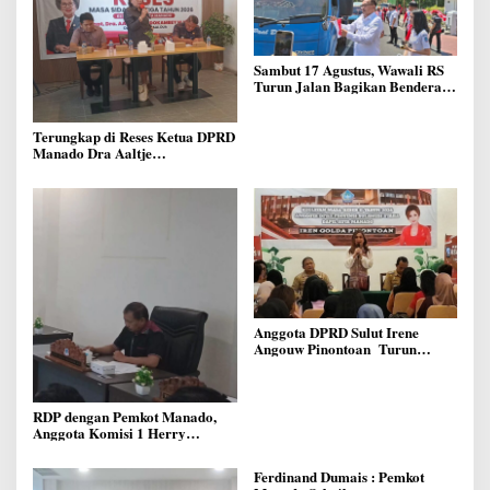
Sambut 17 Agustus, Wawali RS
Turun Jalan Bagikan Bendera
Merah Putih Ke Warga Manado
Terungkap di Reses Ketua DPRD
Manado Dra Aaltje
Dondokambey, Aspirasi Warga
Meminta Kantor Lurah Banjer
Dipindahkan ke Kantor DLH
Manado
Anggota DPRD Sulut Irene
Angouw Pinontoan Turun
Lapangan, Serap Aspirasi
Warga di Lawangirung
RDP dengan Pemkot Manado,
Anggota Komisi 1 Herry
Kolondam Harapkan
Pemekaran Lingkungan Bisa
Ferdinand Dumais : Pemkot
Meningkatkan Pelayanan