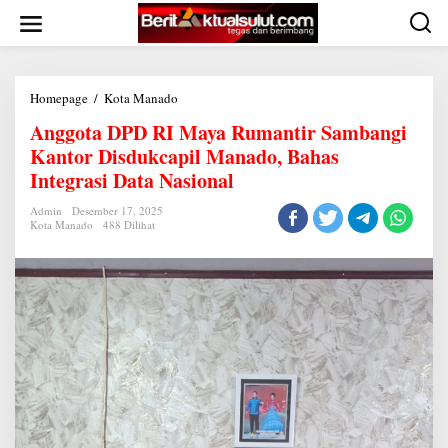
Lewati
ke
konten
Anggota
Homepage
/
Kota Manado
DPD
Anggota DPD RI Maya Rumantir Sambangi
RI
Maya
Kantor Disdukcapil Manado, Bahas
Rumantir
Sambangi
Integrasi Data Nasional
Kantor
Disdukcapil
Admin
Desember 17, 2025
Manado,
Kota Manado
488 Dilihat
Bahas
Integrasi
Data
Nasional