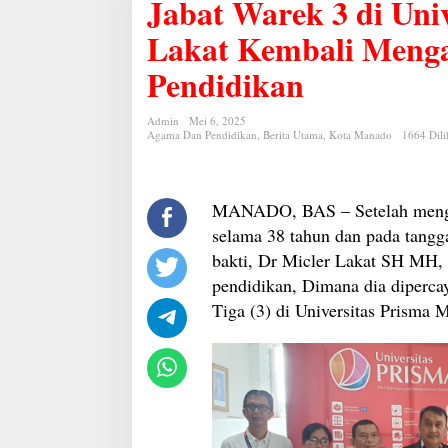
Jabat Warek 3 di Uni
3
di
Universitas
Lakat Kembali Menga
PRISMA,
Dr
Pendidikan
Micler
Lakat
Kembali
Mengabdikan
Admin
Mei 6, 2025
Agama Dan Pendidikan
,
Berita Utama
,
Kota Manado
Diri
1664 Dili
di
Dunia
Pendidikan
MANADO, BAS – Setelah mengabd
selama 38 tahun dan pada tangg
bakti, Dr Micler Lakat SH MH, 
pendidikan, Dimana dia diperca
Tiga (3) di Universitas Prisma 