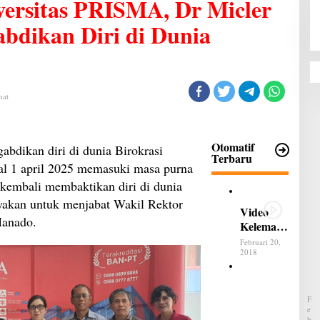
versitas PRISMA, Dr Micler
bdikan Diri di Dunia
hat
Otomatif
ikan diri di dunia Birokrasi
Terbaru
al 1 april 2025 memasuki masa purna
kembali membaktikan diri di dunia
yakan untuk menjabat Wakil Rektor
Video
Manado.
Kelemah
an dan
Februari 20,
Kelebiha
2018
n All
B
New
e
Terios
l
F
u
E
m
B