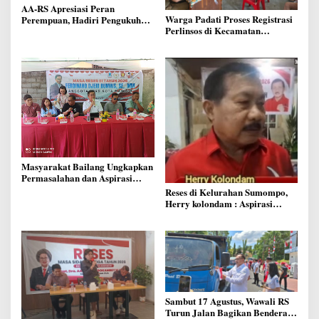
AA-RS Apresiasi Peran
Warga Padati Proses Registrasi
Perempuan, Hadiri Pengukuhan
Perlinsos di Kecamatan
DPD Srikandi Jaga Desa
Malalayang, Pemkot Manado
Sulawesi Utara
Tegaskan Data Harus Akurat
Agar Bansos Tepat Sasaran
Masyarakat Bailang Ungkapkan
Permasalahan dan Aspirasi
Mereka di Reses Anggota Dewan
Reses di Kelurahan Sumompo,
Ferdinand Dumais
Herry kolondam : Aspirasi
Ditampung, Kewaspadaan
Kebakaran di Musim Kemarau
Ditingkatkan
Sambut 17 Agustus, Wawali RS
Turun Jalan Bagikan Bendera