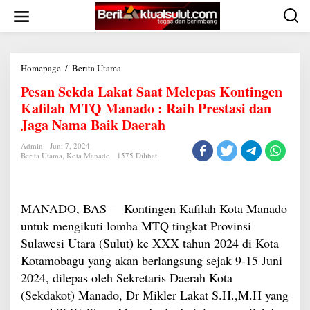
Lewati
ke
konten
Pesan
Homepage
/
Berita Utama
Sekda
Pesan Sekda Lakat Saat Melepas Kontingen
Lakat
Saat
Kafilah MTQ Manado : Raih Prestasi dan
Melepas
Kontingen
Jaga Nama Baik Daerah
Kafilah
MTQ
Admin
Juni 7, 2024
Manado
Berita Utama
,
Kota Manado
1575 Dilihat
:
Raih
Prestasi
dan
Jaga
MANADO, BAS – Kontingen Kafilah Kota Manado
Nama
Baik
untuk mengikuti lomba MTQ tingkat Provinsi
Daerah
Sulawesi Utara (Sulut) ke XXX tahun 2024 di Kota
Kotamobagu yang akan berlangsung sejak 9-15 Juni
2024, dilepas oleh Sekretaris Daerah Kota
(Sekdakot) Manado, Dr Mikler Lakat S.H.,M.H yang