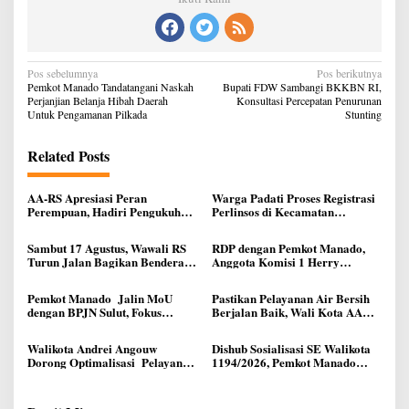
Navigasi
Pos sebelumnya
Pos berikutnya
pos
Pemkot Manado Tandatangani Naskah
Bupati FDW Sambangi BKKBN RI,
Perjanjian Belanja Hibah Daerah
Konsultasi Percepatan Penurunan
Untuk Pengamanan Pilkada
Stunting
Related Posts
AA-RS Apresiasi Peran
Warga Padati Proses Registrasi
Perempuan, Hadiri Pengukuhan
Perlinsos di Kecamatan
DPD Srikandi Jaga Desa
Malalayang, Pemkot Manado
Sulawesi Utara
Tegaskan Data Harus Akurat
Sambut 17 Agustus, Wawali RS
RDP dengan Pemkot Manado,
Agar Bansos Tepat Sasaran
Turun Jalan Bagikan Bendera
Anggota Komisi 1 Herry
Merah Putih Ke Warga Manado
Kolondam Harapkan
Pemekaran Lingkungan Bisa
Pemkot Manado Jalin MoU
Pastikan Pelayanan Air Bersih
Meningkatkan Pelayanan
dengan BPJN Sulut, Fokus
Berjalan Baik, Wali Kota AA
kepada Masyarakat
Perbaikan Infrastruktur Jalan
Didampingi Dirut Melky
Taliwuna Sidak IPAL di Lotta
Walikota Andrei Angouw
Dishub Sosialisasi SE Walikota
Dorong Optimalisasi Pelayanan
1194/2026, Pemkot Manado
Pencatatan Sipil di Manado
Atur Operasional Angkutan
Roda Tiga