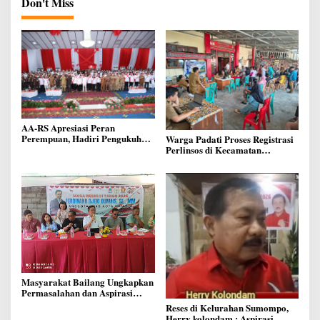
Don't Miss
AA-RS Apresiasi Peran
Perempuan, Hadiri Pengukuhan
Warga Padati Proses Registrasi
DPD Srikandi Jaga Desa
Perlinsos di Kecamatan
Sulawesi Utara
Malalayang, Pemkot Manado
Tegaskan Data Harus Akurat
Agar Bansos Tepat Sasaran
Masyarakat Bailang Ungkapkan
Permasalahan dan Aspirasi
Mereka di Reses Anggota Dewan
Reses di Kelurahan Sumompo,
Ferdinand Dumais
Herry kolondam : Aspirasi