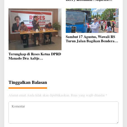
Ditampung, Kewaspadaan
Kebakaran di Musim Kemarau
Ditingkatkan
Sambut 17 Agustus, Wawali RS
Turun Jalan Bagikan Bendera
Merah Putih Ke Warga Manado
Terungkap di Reses Ketua DPRD
Manado Dra Aaltje
Dondokambey, Aspirasi Warga
Meminta Kantor Lurah Banjer
Dipindahkan ke Kantor DLH
Manado
Tinggalkan Balasan
Alamat email Anda tidak akan dipublikasikan.
Ruas yang wajib ditandai
*