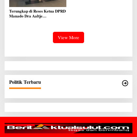
Merah Putih Ke Warga Manado
Terungkap di Reses Ketua DPRD
Manado Dra Aaltje
Dondokambey, Aspirasi Warga
Meminta Kantor Lurah Banjer
Dipindahkan ke Kantor DLH
Manado
View More
Politik Terbaru