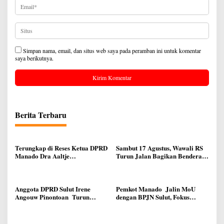
Simpan nama, email, dan situs web saya pada peramban ini untuk komentar
saya berikutnya.
Berita Terbaru
Terungkap di Reses Ketua DPRD
Sambut 17 Agustus, Wawali RS
Manado Dra Aaltje
Turun Jalan Bagikan Bendera
Dondokambey, Aspirasi Warga
Merah Putih Ke Warga Manado
Meminta Kantor Lurah Banjer
Dipindahkan ke Kantor DLH
Manado
Anggota DPRD Sulut Irene
Pemkot Manado Jalin MoU
Angouw Pinontoan Turun
dengan BPJN Sulut, Fokus
Lapangan, Serap Aspirasi
Perbaikan Infrastruktur Jalan
Warga di Lawangirung