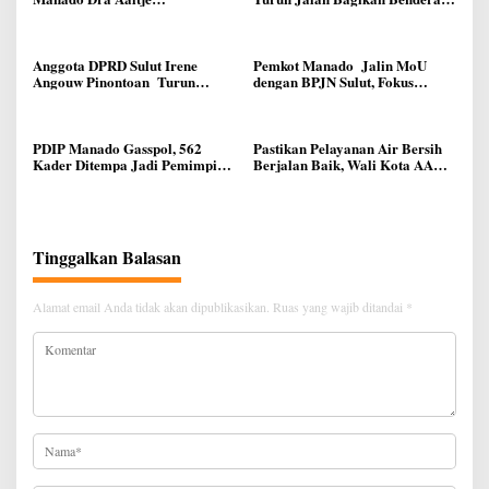
Dondokambey, Aspirasi Warga
Merah Putih Ke Warga Manado
Meminta Kantor Lurah Banjer
Dipindahkan ke Kantor DLH
Manado
Anggota DPRD Sulut Irene
Pemkot Manado Jalin MoU
Angouw Pinontoan Turun
dengan BPJN Sulut, Fokus
Lapangan, Serap Aspirasi
Perbaikan Infrastruktur Jalan
Warga di Lawangirung
PDIP Manado Gasspol, 562
Pastikan Pelayanan Air Bersih
Kader Ditempa Jadi Pemimpin
Berjalan Baik, Wali Kota AA
Akar Rumput
Didampingi Dirut Melky
Taliwuna Sidak IPAL di Lotta
Tinggalkan Balasan
Alamat email Anda tidak akan dipublikasikan.
Ruas yang wajib ditandai
*