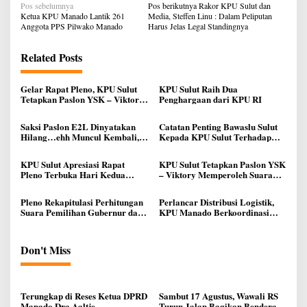
Navigasi
Pos sebelumnya
Pos berikutnya
Rakor KPU Sulut dan
pos
Ketua KPU Manado Lantik 261
Media, Steffen Linu : Dalam Peliputan
Anggota PPS Pilwako Manado
Harus Jelas Legal Standingnya
Related Posts
Gelar Rapat Pleno, KPU Sulut
KPU Sulut Raih Dua
Tetapkan Paslon YSK – Viktory
Penghargaan dari KPU RI
Sebagai Gubernur dan Wagub
Sulut
Saksi Paslon E2L Dinyatakan
Catatan Penting Bawaslu Sulut
Hilang…ehh Muncul Kembali,
Kepada KPU Sulut Terhadap
KPU Sulut Langsung Klarifikasi
Penyelenggaraan Pilkada 2024
Tuduhan Kepada Mereka
KPU Sulut Apresiasi Rapat
KPU Sulut Tetapkan Paslon YSK
Pleno Terbuka Hari Kedua
– Viktory Memperoleh Suara
Berjalan Aman dan Sukses
Terbanyak Pilkada Gubernur
dan Wakil Gubernur Sulut 2024
Pleno Rekapitulasi Perhitungan
Perlancar Distribusi Logistik,
Suara Pemilihan Gubernur dan
KPU Manado Berkoordinasi
Wakil Gubernur oleh KPU Sulut
dengan Pemerintah, Bawaslu,
di Gelar Selama Dua Hari
Kepolisian dan Kejaksaan
Don't Miss
Terungkap di Reses Ketua DPRD
Sambut 17 Agustus, Wawali RS
Manado Dra Aaltje
Turun Jalan Bagikan Bendera