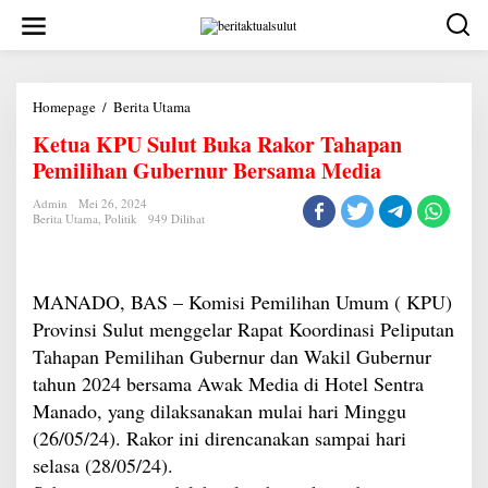
Lewati
ke
konten
Ketua
Homepage
/
Berita Utama
KPU
Ketua KPU Sulut Buka Rakor Tahapan
Sulut
Buka
Pemilihan Gubernur Bersama Media
Rakor
Tahapan
Pemilihan
Admin
Mei 26, 2024
Berita Utama
,
Politik
949 Dilihat
Gubernur
Bersama
Media
MANADO, BAS – Komisi Pemilihan Umum ( KPU)
Provinsi Sulut menggelar Rapat Koordinasi Peliputan
Tahapan Pemilihan Gubernur dan Wakil Gubernur
tahun 2024 bersama Awak Media di Hotel Sentra
Manado, yang dilaksanakan mulai hari Minggu
(26/05/24). Rakor ini direncanakan sampai hari
selasa (28/05/24).