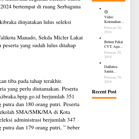
2024 bertempat di ruang Serbaguna
Video
ibraka dinyatakan lulus seleksi
Kelemahan
dan
Februari 20,
Kelebihan All
2018
New Terios
likota Manado, Sekda Micler Lakat
Belum Pakai
peserta yang sudah lulus ditahap
CVT, Apa
yang Ditakuti
Februari 20,
Daihatsu
2018
Indonesia?
Daihatsu
Santai
Penjualan
Februari 20,
an tiba pada tahap terakhir.
Sirion Kalah
2018
Jauh dari
ria yang perlu diutamakan. Peserta
Mobil LCGC
Recent Post
kibraka.bpip.go.id berjumlah 351
g putra dan 180 orang putri. Peserta
5 sekolah SMA/SMK/MA di Kota
leksi administrasi berjumlah 347
g putra dan 179 orang putri, ” beber