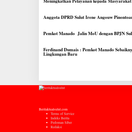
Meningkatkan Pelayanan kepada Masyaraka
Anggota DPRD Sulut Irene Angouw Pinontoa
Pemkot Manado Jalin MoU dengan BPJN Sulut
Ferdinand Dumais : Pemkot Manado Sebaikn
Lingkungan Baru
Beritaktualsulut.com
Terms of Service
Indeks Berita
Pedoman Siber
Redaksi