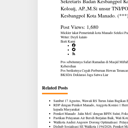
Sekretaris Badan Kesbangpol K
Koloaij, AP.,M.Si unsur TNI/
Kesbangpol Kota Manado. (***
Post Views:
1,680
Mickler lakat
Pemerintah kota Manado
Seleksi P
Writer: Deyfi kalalo
Ikuti Kami
Navigasi
Pos sebelumnya
Safari Ramadan di Masjid Miftah
pos
Kebersihan
Pos berikutnya
Cegah Perburuan Hewan Terancam
BKSDA Deklarasi Jaga Satwa Liar
Related Posts
Sambut 17 Agustus, Wawali RS Turun Jalan Bagikan
RDP dengan Pemkot Manado, Anggota Komisi 1 Herr
kepada Masyarakat
Pemkot Manado Jalin MoU dengan BPJN Sulut, Fokus 
Pastikan Pelayanan Air Bersih Berjalan Baik, Wali K
Walikota Andrei Angouw Dorong Optimalisasi Pelayan
Dishub Sosialisasi SE Walikota 1194/2026, Pemkot M