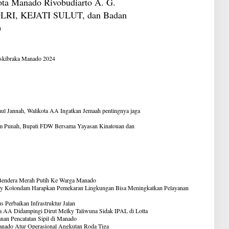
ota Manado Rivobudiarto A. G.
POLRI, KEJATI SULUT, dan Badan
)
askibraka Manado 2024
ul Jannah, Walikota AA Ingatkan Jemaah pentingnya jaga
 Punah, Bupati FDW Bersama Yayasan Kinatouan dan
 Bendera Merah Putih Ke Warga Manado
y Kolondam Harapkan Pemekaran Lingkungan Bisa Meningkatkan Pelayanan
Perbaikan Infrastruktur Jalan
ota AA Didampingi Dirut Melky Taliwuna Sidak IPAL di Lotta
an Pencatatan Sipil di Manado
anado Atur Operasional Angkutan Roda Tiga