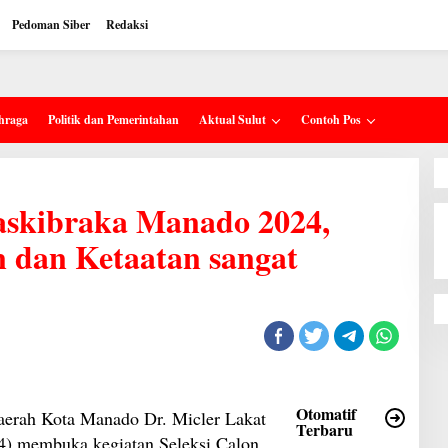
Pedoman Siber
Redaksi
hraga
Politik dan Pemerintahan
Aktual Sulut
Contoh Pos
askibraka Manado 2024,
n dan Ketaatan sangat
Otomatif
rah Kota Manado Dr. Micler Lakat
Terbaru
) membuka kegiatan Seleksi Calon