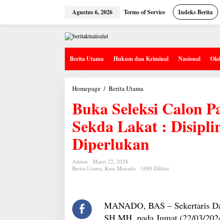
Lewati
ke
Agustus 6, 2026
Terms of Service
Indeks Berita
konten
Berita Utama
Hukum dan Kriminal
Nasional
Ola
Buka
Homepage
/
Berita Utama
Seleksi
Buka Seleksi Calon P
Calon
Paskibraka
Manado
Sekda Lakat : Disipli
2024,
Sekda
Diperlukan
Lakat
:
Disiplin
dan
Admin
Maret 22, 2024
Berita Utama
,
Kota Manado
1680 Dilihat
Ketaatan
sangat
Diperlukan
MANADO, BAS – Sekertaris Dae
SH.MH, pada Jumat (22/03/2024