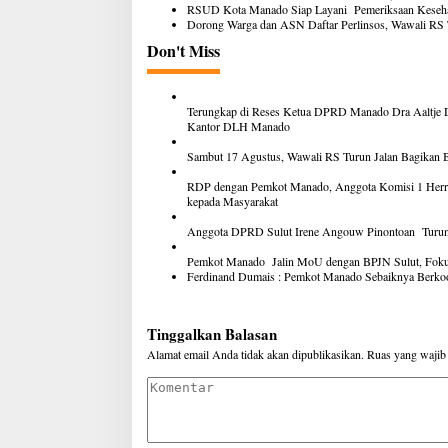
RSUD Kota Manado Siap Layani Pemeriksaan Kesehat
Dorong Warga dan ASN Daftar Perlinsos, Wawali RS 
Don't Miss
Terungkap di Reses Ketua DPRD Manado Dra Aaltje 
Kantor DLH Manado
Sambut 17 Agustus, Wawali RS Turun Jalan Bagikan
RDP dengan Pemkot Manado, Anggota Komisi 1 Herr
kepada Masyarakat
Anggota DPRD Sulut Irene Angouw Pinontoan Turun 
Pemkot Manado Jalin MoU dengan BPJN Sulut, Fokus 
Ferdinand Dumais : Pemkot Manado Sebaiknya Berko
Tinggalkan Balasan
Alamat email Anda tidak akan dipublikasikan.
Ruas yang wajib