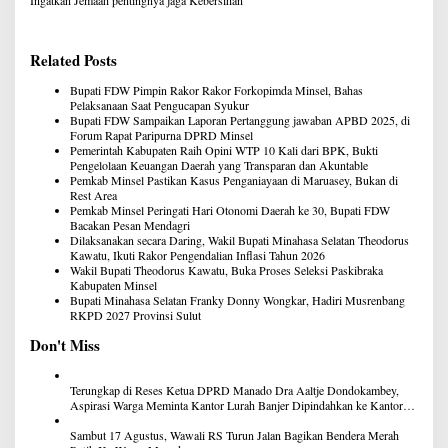
Related Posts
Bupati FDW Pimpin Rakor Rakor Forkopimda Minsel, Bahas
Pelaksanaan Saat Pengucapan Syukur
Bupati FDW Sampaikan Laporan Pertanggung jawaban APBD 2025, di
Forum Rapat Paripurna DPRD Minsel
Pemerintah Kabupaten Raih Opini WTP 10 Kali dari BPK, Bukti
Pengelolaan Keuangan Daerah yang Transparan dan Akuntable
Pemkab Minsel Pastikan Kasus Penganiayaan di Maruasey, Bukan di
Rest Area
Pemkab Minsel Peringati Hari Otonomi Daerah ke 30, Bupati FDW
Bacakan Pesan Mendagri
Dilaksanakan secara Daring, Wakil Bupati Minahasa Selatan Theodorus
Kawatu, Ikuti Rakor Pengendalian Inflasi Tahun 2026
Wakil Bupati Theodorus Kawatu, Buka Proses Seleksi Paskibraka
Kabupaten Minsel
Bupati Minahasa Selatan Franky Donny Wongkar, Hadiri Musrenbang
RKPD 2027 Provinsi Sulut
Don't Miss
Terungkap di Reses Ketua DPRD Manado Dra Aaltje Dondokambey,
Aspirasi Warga Meminta Kantor Lurah Banjer Dipindahkan ke Kantor
DLH Manado
Sambut 17 Agustus, Wawali RS Turun Jalan Bagikan Bendera Merah