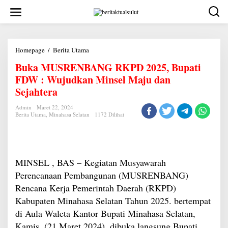
Lewati
ke
konten
Buka
Homepage
/
Berita Utama
MUSRENBANG
Buka MUSRENBANG RKPD 2025, Bupati
RKPD
2025,
FDW : Wujudkan Minsel Maju dan
Bupati
FDW
Sejahtera
:
Wujudkan
Admin
Maret 22, 2024
Minsel
Berita Utama
,
Minahasa Selatan
1172 Dilihat
Maju
dan
Sejahtera
MINSEL , BAS – Kegiatan Musyawarah
Perencanaan Pembangunan (MUSRENBANG)
Rencana Kerja Pemerintah Daerah (RKPD)
Kabupaten Minahasa Selatan Tahun 2025. bertempat
di Aula Waleta Kantor Bupati Minahasa Selatan,
Kamis, (21 Maret 2024), dibuka langsung Bupati