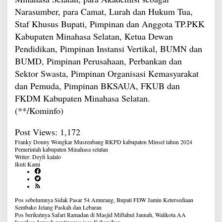
Narasumber, para Camat, Lurah dan Hukum Tua,
Staf Khusus Bupati, Pimpinan dan Anggota TP.PKK
Kabupaten Minahasa Selatan, Ketua Dewan
Pendidikan, Pimpinan Instansi Vertikal, BUMN dan
BUMD, Pimpinan Perusahaan, Perbankan dan
Sektor Swasta, Pimpinan Organisasi Kemasyarakat
dan Pemuda, Pimpinan BKSAUA, FKUB dan
FKDM Kabupaten Minahasa Selatan.
(**/Kominfo)
Post Views:
1,172
Franky Donny Wongkar
Musrenbang RKPD kabupaten Minsel tahun 2024
Pemerintah kabupaten Minahasa selatan
Writer: Deyfi kalalo
Ikuti Kami
Navigasi
Pos sebelumnya
Sidak Pasar 54 Amurang, Bupati FDW Jamin Ketersediaan
pos
Sembako Jelang Paskah dan Lebaran
Pos berikutnya
Safari Ramadan di Masjid Miftahul Jannah, Walikota AA
Ingatkan Jemaah pentingnya jaga Kebersihan