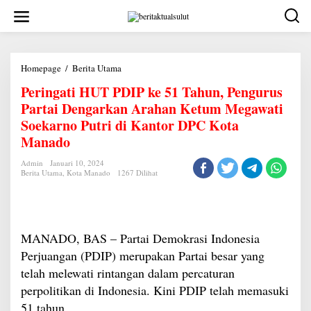
Lewati
ke
konten
Peringati
Homepage
/
Berita Utama
HUT
Peringati HUT PDIP ke 51 Tahun, Pengurus
PDIP
ke
Partai Dengarkan Arahan Ketum Megawati
51
Tahun,
Soekarno Putri di Kantor DPC Kota
Pengurus
Manado
Partai
Dengarkan
Arahan
Admin
Januari 10, 2024
Ketum
Berita Utama
,
Kota Manado
1267 Dilihat
Megawati
Soekarno
Putri
di
Kantor
DPC
MANADO, BAS – Partai Demokrasi Indonesia
Kota
Perjuangan (PDIP) merupakan Partai besar yang
Manado
telah melewati rintangan dalam percaturan
perpolitikan di Indonesia. Kini PDIP telah memasuki
51 tahun.