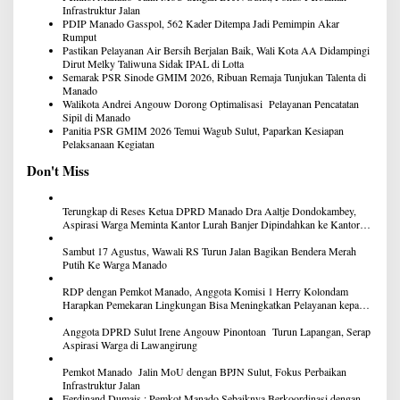
Infrastruktur Jalan
PDIP Manado Gasspol, 562 Kader Ditempa Jadi Pemimpin Akar
Rumput
Pastikan Pelayanan Air Bersih Berjalan Baik, Wali Kota AA Didampingi
Dirut Melky Taliwuna Sidak IPAL di Lotta
Semarak PSR Sinode GMIM 2026, Ribuan Remaja Tunjukan Talenta di
Manado
Walikota Andrei Angouw Dorong Optimalisasi Pelayanan Pencatatan
Sipil di Manado
Panitia PSR GMIM 2026 Temui Wagub Sulut, Paparkan Kesiapan
Pelaksanaan Kegiatan
Don't Miss
Terungkap di Reses Ketua DPRD Manado Dra Aaltje Dondokambey,
Aspirasi Warga Meminta Kantor Lurah Banjer Dipindahkan ke Kantor
DLH Manado
Sambut 17 Agustus, Wawali RS Turun Jalan Bagikan Bendera Merah
Putih Ke Warga Manado
RDP dengan Pemkot Manado, Anggota Komisi 1 Herry Kolondam
Harapkan Pemekaran Lingkungan Bisa Meningkatkan Pelayanan kepada
Masyarakat
Anggota DPRD Sulut Irene Angouw Pinontoan Turun Lapangan, Serap
Aspirasi Warga di Lawangirung
Pemkot Manado Jalin MoU dengan BPJN Sulut, Fokus Perbaikan
Infrastruktur Jalan
Ferdinand Dumais : Pemkot Manado Sebaiknya Berkoordinasi dengan