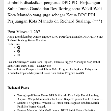
simbolis disaksikan pengurus DPD PDI Perjuangan
Sulut Joune Ganda dan Roy Roring serta Wakil Wali
Kota Manado yang juga sebagai Ketua DPC PDI
Perjuangan Kota Manado dr. Richard Sualang. (***)
Post Views:
1,267
Aaltje Dondokambey
Andrei angouw
DPC PDIP kota Manado
DPD PDIP Sulut
Richard Sualang
Steven Kandow
Ikuti Kami
Navigasi
Pos sebelumnya
“Fokus Pada Tujuan”, Theresia Inggrid Manangka Siap Rebut
pos
Satu Kursi Dapil Sario – Malalayang
Pos berikutnya
Konpers Awal Tahun 2024, Program Peningkatan Pelayanan
Kesehatan kepada Masyarakat Salah Satu Fokus Program AARS
Related Posts
Terungkap di Reses Ketua DPRD Manado Dra Aaltje Dondokambey,
Aspirasi Warga Meminta Kantor Lurah Banjer Dipindahkan ke Kantor
DLH Manado
Sambut 17 Agustus, Wawali RS Turun Jalan Bagikan Bendera Merah
Putih Ke Warga Manado
Pemkot Manado Jalin MoU dengan BPJN Sulut, Fokus Perbaikan