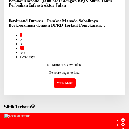
Pemkot Manado Jalin MoU dengan BPJN Sulut, Fokus
Perbaikan Infrastruktur Jalan
Ferdinand Dumais : Pemkot Manado Sebaiknya
Berkoordinasi dengan DPRD Terkait Pemekaran
Lingkungan Baru
1
2
3
…
337
Berikutnya
No More Posts Available.
No more pages to load.
View More
Politik Terbaru