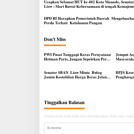
Ucapkan Selamat HUT ke 402 Kota Manado, Senato
Liow : Mari Rawat Kebersamaan di tengah Kemaje
DPD RI Harapkan Pemerintah Daerah Mengeluark
Perda Terkait Ketahanan Pangan
Don't Miss
PWI Pusat Tanggapi Keras Pernyataan
Jemput Asp
Hotman Paris, Jangan Sepelekan Peran
Masyaraka
Pers
DPR RI R
Senator SBAN Liow Minta Bulog
BPJS Kese
Jamin Kestabilan Harga Beras Jelang
Pengharga
Natal dan Tahun Baru
kepada 11
Tinggalkan Balasan
Alamat email Anda tidak akan dipublikasikan.
Ruas yang wajib