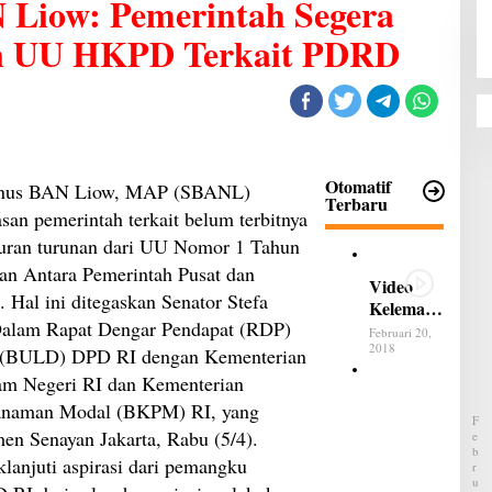
 Liow: Pemerintah Segera
n UU HKPD Terkait PDRD
Otomatif
efanus BAN Liow, MAP (SBANL)
Terbaru
an pemerintah terkait belum terbitnya
turan turunan dari UU Nomor 1 Tahun
n Antara Pemerintah Pusat dan
Video
al ini ditegaskan Senator Stefa
Kelemah
alam Rapat Dengar Pendapat (RDP)
an dan
Februari 20,
Kelebiha
2018
h (BULD) DPD RI dengan Kementerian
n All
am Negeri RI dan Kementerian
B
New
e
nanaman Modal (BKPM) RI, yang
Terios
l
F
u
en Senayan Jakarta, Rabu (5/4).
E
m
B
lanjuti aspirasi dari pemangku
P
R
a
U