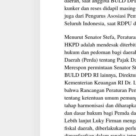
daerah, saat anggota BULD DPD 
kunker dan reses didapil masin
juga dari Pengurus Asosiasi Pe
Seluruh Indonesia, saat RDPU
Menurut Senator Stefa, Peratur
HKPD adalah mendesak diterbit
hukum dan pedoman bagi daera
Daerah (Perda) tentang Pajak D
Merespon permintaan Senator S
BULD DPD RI lainnya, Direktu
Kementerian Keuangan RI Dr. 
bahwa Rancangan Peraturan Pem
tentang ketentuan umum pemungu
tahap harmonisasi dan diharapk
dan dasar hukum bagi Pemda d
Lebih lanjut Luky Firman meng
fiskal daerah, diberlakukan per
dimanfaatkan dalam rangka intens