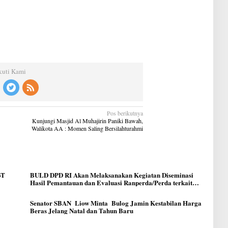
kuti Kami
Pos berikutnya
Kunjungi Masjid Al Muhajirin Paniki Bawah,
Walikota AA : Momen Saling Bersilahturahmi
oT
BULD DPD RI Akan Melaksanakan Kegiatan Diseminasi
Hasil Pemantauan dan Evaluasi Ranperda/Perda terkait
Tata Kelola Pemerintahan Desa
Senator SBAN Liow Minta Bulog Jamin Kestabilan Harga
Beras Jelang Natal dan Tahun Baru