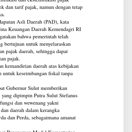
I
l
k dan tarif pajak, namun dengan tetap
n
a
d
n
a.
o
S
n
apatan Asli Daerah (PAD), kata
i
e
r
Bina Keuangan Daerah Kemendagri RI
s
i
i
o
gatakan bahwa pemerintah telah
a
n
?
ng bertujuan untuk menyelaraskan
K
a
dan pajak daerah, sehingga dapat
l
a
an pajak.
h
n kemandirian daerah atas kebijakan
J
a
ah untuk keseimbangan fiskal tanpa
u
h
d
bat Gubernur Sulut memberikan
a
r
yang dipimpin Putra Sulut Stefanus
i
M
 fungsi dan wewenang yakni
o
t dan daerah dalam kerangka
b
i
rda dan Perda, sebagaimana amanat
l
L
C
ulasi Penanaman Modal Kementerian