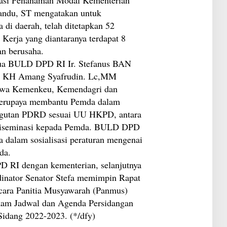
G
C
andu, ST mengatakan untuk
i daerah, telah ditetapkan 52
 Kerja yang diantaranya terdapat 8
an berusaha.
tua BULD DPD RI Ir. Stefanus BAN
a KH Amang Syafrudin. Lc,MM
ahwa Kemenkeu, Kemendagri dan
a berupaya membantu Pemda dalam
ngutan PDRD sesuai UU HKPD, antara
n diseminasi kepada Pemda. BULD DPD
 dalam sosialisasi peraturan mengenai
da.
RI dengan kementerian, selanjutnya
dinator Senator Stefa memimpin Rapat
cara Panitia Musyawarah (Panmus)
am Jadwal dan Agenda Persidangan
idang 2022-2023. (*/dfy)