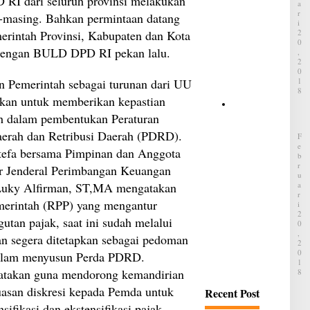
RI dari seluruh provinsi melakukan
k
A
a
R
g-masing. Bahkan permintaan datang
I
i
merintah Provinsi, Kabupaten dan Kota
2
C
0
V
 dengan BULD DPD RI pekan lalu.
,
T
2
,
0
A
an Pemerintah sebagai turunan dari UU
1
p
8
a
kan untuk memberikan kepastian
y
D
h dalam pembentukan Peraturan
a
a
n
i
aerah dan Retribusi Daerah (PDRD).
F
g
h
E
D
tefa bersama Pimpinan dan Anggota
a
B
i
t
R
r Jenderal Perimbangan Keuangan
t
s
U
a
u
Luky Alfirman, ST,MA mengatakan
A
k
S
R
u
erintah (RPP) yang mengantur
I
a
t
2
n
tan pajak, saat ini sudah melalui
i
0
t
D
,
a
an segera ditetapkan sebagai pedoman
a
2
i
i
0
alam menyusun Perda PDRD.
P
h
1
e
atakan guna mendorong kemandirian
8
a
n
t
j
luasan diskresi kepada Pemda untuk
Recent Post
s
u
u
ifikasi dan ekstensifikasi pajak
a