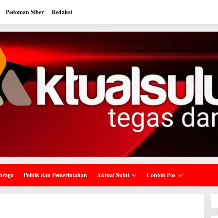
Pedoman Siber
Redaksi
hraga
Politik dan Pemerintahan
Aktual Sulut
Contoh Pos