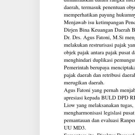
daerah, termasuk penentuan obye
memperhatikan payung hukumny
Menjawab isu ketimpangan Pend
Dirjen Bina Keuangan Daerah 
Dr. Drs. Agus Fatoni, M.Si men
melakukan restrurisasi pajak ya
objek pajak antara pajak pusat 
menghindari duplikasi pemungut
Pemerintah berupaya menciptaka
pajak daerah dan retribusi daer
merugikan daerah.
Agus Fatoni yang pernah menja
apresiasi kepada BULD DPD RI 
Liow yang melaksanakan tugas,
mengharmonisasi legislasi pusa
pemantauan dan evaluasi Ranpe
UU MD3.
Sementara itu, Direktur Dereg