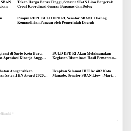
r SBAN
Tekan Harga Beras Tinggi, Senator SBAN Liow Bergerak
mukan
Cepat Koordinasi dengan Bapanas dan Bulog
an
Pimpin RDPU BULD DPD RI, Senator SBANL Dorong
Kemandirian Pangan oleh Pemerintah Daerah
irasi di Sario Kota Baru,
BULD DPD RI Akan Melaksanakan
t Apresiasi Kinerja Anggota
Kegiatan Diseminasi Hasil Pemantauan
io Dondokambey
dan Evaluasi Ranperda/Perda terkait
Tata Kelola Pemerintahan Desa
hatan Anugerahkan
Ucapkan Selamat HUT ke 402 Kota
an Satya JKN Award 2025
Manado, Senator SBAN Liow : Mari
0 Badan Usaha
Rawat Kebersamaan di tengah
Kemajemukan
 ditandai
*