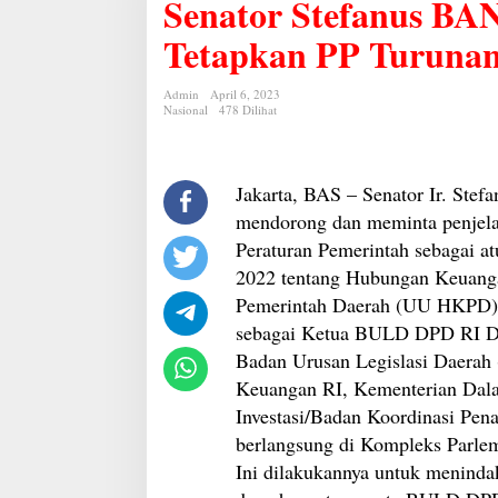
Senator Stefanus BAN
BAN
Liow:
Pemerintah
Tetapkan PP Turuna
Segera
Tetapkan
PP
Admin
April 6, 2023
Turunan
Nasional
478 Dilihat
UU
HKPD
Terkait
PDRD
Jakarta, BAS – Senator Ir. St
mendorong dan meminta penjelas
Peraturan Pemerintah sebagai a
2022 tentang Hubungan Keuanga
Pemerintah Daerah (UU HKPD). H
sebagai Ketua BULD DPD RI D
Badan Urusan Legislasi Daera
Keuangan RI, Kementerian Dal
Investasi/Badan Koordinasi Pe
berlangsung di Kompleks Parlem
Ini dilakukannya untuk menindak