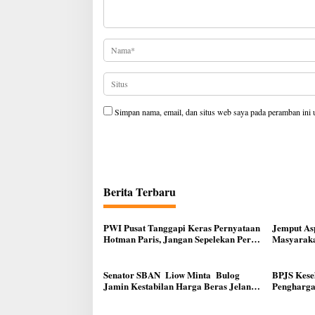
Simpan nama, email, dan situs web saya pada peramban ini 
Berita Terbaru
PWI Pusat Tanggapi Keras Pernyataan
Jemput Asp
Hotman Paris, Jangan Sepelekan Peran
Masyaraka
Pers
DPR RI R
Senator SBAN Liow Minta Bulog
BPJS Kese
Jamin Kestabilan Harga Beras Jelang
Pengharga
Natal dan Tahun Baru
kepada 11