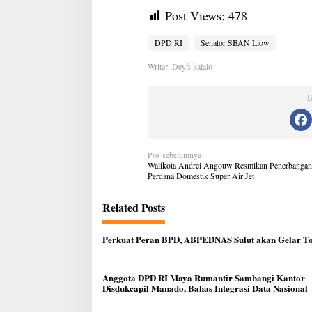
Post Views:
478
DPD RI
Senator SBAN Liow
Writer: Deyfi kalalo
I
Navigasi
Pos sebelumnya
pos
Walikota Andrei Angouw Resmikan Penerbangan
Perdana Domestik Super Air Jet
Related Posts
Perkuat Peran BPD, ABPEDNAS Sulut akan Gelar T
Anggota DPD RI Maya Rumantir Sambangi Kantor
Disdukcapil Manado, Bahas Integrasi Data Nasional