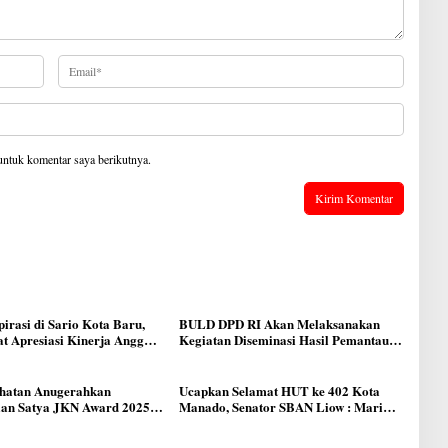
untuk komentar saya berikutnya.
irasi di Sario Kota Baru,
BULD DPD RI Akan Melaksanakan
t Apresiasi Kinerja Anggota
Kegiatan Diseminasi Hasil Pemantauan
io Dondokambey
dan Evaluasi Ranperda/Perda terkait
Tata Kelola Pemerintahan Desa
hatan Anugerahkan
Ucapkan Selamat HUT ke 402 Kota
an Satya JKN Award 2025
Manado, Senator SBAN Liow : Mari
0 Badan Usaha
Rawat Kebersamaan di tengah
Kemajemukan