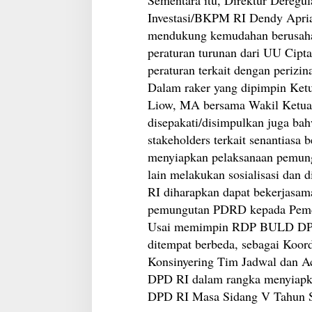
Investasi/BKPM RI Dendy Apri
mendukung kemudahan berusaha d
peraturan turunan dari UU Cipta
peraturan terkait dengan perizin
Dalam raker yang dipimpin Ke
Liow, MA bersama Wakil Ketu
disepakati/disimpulkan juga b
stakeholders terkait senantias
menyiapkan pelaksanaan pemu
lain melakukan sosialisasi da
RI diharapkan dapat bekerjasama
pemungutan PDRD kepada Pem
Usai memimpin RDP BULD DPD 
ditempat berbeda, sebagai Koor
Konsinyering Tim Jadwal dan A
DPD RI dalam rangka menyiapk
DPD RI Masa Sidang V Tahun S