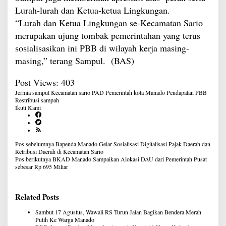
Lurah-lurah dan Ketua-ketua Lingkungan.
“Lurah dan Ketua Lingkungan se-Kecamatan Sario
merupakan ujung tombak pemerintahan yang terus
sosialisasikan ini PBB di wilayah kerja masing-
masing,” terang Sampul. (BAS)
Post Views:
403
Jermia sampul
Kecamatan sario
PAD
Pemerintah kota Manado
Pendapatan PBB
Restribusi sampah
Ikuti Kami
Navigasi
Pos sebelumnya
Bapenda Manado Gelar Sosialisasi Digitalisasi Pajak Daerah dan
pos
Retribusi Daerah di Kecamatan Sario
Pos berikutnya
BKAD Manado Sampaikan Alokasi DAU dari Pemerintah Pusat
sebesar Rp 695 Miliar
Related Posts
Sambut 17 Agustus, Wawali RS Turun Jalan Bagikan Bendera Merah
Putih Ke Warga Manado