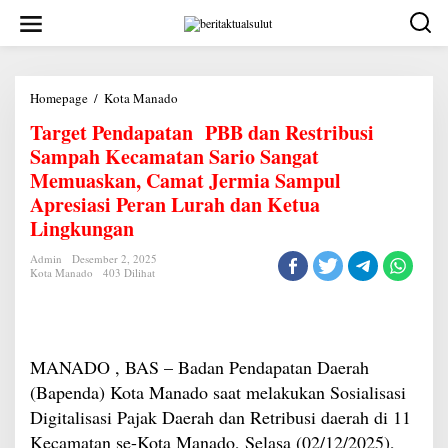
Lewati
ke
konten
Target
Homepage
/
Kota Manado
Pendapatan
Target Pendapatan PBB dan Restribusi
PBB
dan
Sampah Kecamatan Sario Sangat
Restribusi
Sampah
Memuaskan, Camat Jermia Sampul
Kecamatan
Apresiasi Peran Lurah dan Ketua
Sario
Sangat
Lingkungan
Memuaskan,
Camat
Admin
Desember 2, 2025
Jermia
Kota Manado
403 Dilihat
Sampul
Apresiasi
Peran
Lurah
dan
Ketua
MANADO , BAS – Badan Pendapatan Daerah
Lingkungan
(Bapenda) Kota Manado saat melakukan Sosialisasi
Digitalisasi Pajak Daerah dan Retribusi daerah di 11
Kecamatan se-Kota Manado, Selasa (02/12/2025),