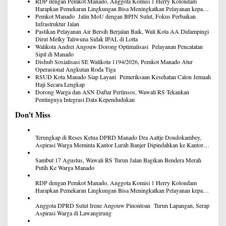
RDP dengan Pemkot Manado, Anggota Komisi 1 Herry Kolondam
Harapkan Pemekaran Lingkungan Bisa Meningkatkan Pelayanan kepada
Masyarakat
Pemkot Manado Jalin MoU dengan BPJN Sulut, Fokus Perbaikan
Infrastruktur Jalan
Pastikan Pelayanan Air Bersih Berjalan Baik, Wali Kota AA Didampingi
Dirut Melky Taliwuna Sidak IPAL di Lotta
Walikota Andrei Angouw Dorong Optimalisasi Pelayanan Pencatatan
Sipil di Manado
Dishub Sosialisasi SE Walikota 1194/2026, Pemkot Manado Atur
Operasional Angkutan Roda Tiga
RSUD Kota Manado Siap Layani Pemeriksaan Kesehatan Calon Jemaah
Haji Secara Lengkap
Dorong Warga dan ASN Daftar Perlinsos, Wawali RS Tekankan
Pentingnya Integrasi Data Kependudukan
Don't Miss
Terungkap di Reses Ketua DPRD Manado Dra Aaltje Dondokambey,
Aspirasi Warga Meminta Kantor Lurah Banjer Dipindahkan ke Kantor
DLH Manado
Sambut 17 Agustus, Wawali RS Turun Jalan Bagikan Bendera Merah
Putih Ke Warga Manado
RDP dengan Pemkot Manado, Anggota Komisi 1 Herry Kolondam
Harapkan Pemekaran Lingkungan Bisa Meningkatkan Pelayanan kepada
Masyarakat
Anggota DPRD Sulut Irene Angouw Pinontoan Turun Lapangan, Serap
Aspirasi Warga di Lawangirung