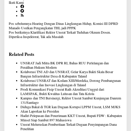
Ikuti Kami
Navigasi
Pos sebelumnya
Hearing Dengan Dinas Lingkungan Hidup, Komisi III DPRD
pos
Manado Usulkan Pengangkatan THL jadi PPPK
Pos berikutnya
Klarifikasi Rektor Unsrat Terkait Tuduhan Oknum Dosen.
Diperiksa Inspektorat, Tak ada Masalah
Related Posts
UNSRAT Jadi Mitra BK DPR RI, Bahas RUU Perlelangan dan
Peralihan Hukum Modern
Kolaborasi TNI AD dan UNSRAT, Gelar Karya Bakti Skala Besar
Bangun Infrastruktur Desa di Kabupaten Talaud
Kolaborasi UNSRAT dan Kodam XIII/Merdeka, Dorong Pembangunan
Infrastruktur dan Inovasi Lingkungan di Talaud
Prodi Komunikasi Fisip Unsrat Raih Akreditasi Unggul dari
LAMSPAK, Bukti Kwalitas Lulusan dan Tata Kelola
Kampus dan TNI Bersinergi, Rektor Unsrat Sambut Kunjungan Danrem
131/Santiago
Diduga Bakal di TGR kan Dugaan Korupsi LPPM Unsrat, LSM MJKS
Akan Laporkan ke Presiden
Hadiri Pelepasan dan Penerimaan KKT Unsrat, Bupati FDW : Kabupaten
Minsel Siap Sambut 897 Mahasiswa
Unsrat Meluruskan Pemberitaan Terkait Dugaan Penyimpangan Dana
Penelitian