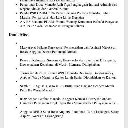
Pemerintah Kota Manado Raih Tiga Penghargaan Inovasi Administrasi
Kependudukan dari Gubernur Sulut
Panitia PSR GMIM 2026 Rapat Bersama Polresta Manado, Bahas
Masalah Pengamanan dan Lalu Lintas Kegiatan
AA-RS Bersama PDAM Wanua Wenang Komitmen Perbaiki Pelayanan
Air Bersih : Ada Penambahan Jaringan Saluran
Don't Miss
Masyarakat Bailang Ungkapkan Permasalahan dan Aspirasi Mereka di
Reses Anggota Dewan Ferdinand Dumais
Reses di Kelurahan Sumompo, Herry kolondam : Aspirasi Ditampung,
Kewaspadaan Kebakaran di Musim Kemarau Ditingkatkan
Terungkap di Reses Ketua DPRD Manado Dra Aaltje Dondokambey,
Aspirasi Warga Meminta Kantor Lurah Banjer Dipindahkan ke Kantor
DLH Manado
Sambut 17 Agustus, Wawali RS Turun Jalan Bagikan Bendera Merah
Putih Ke Warga Manado
RDP dengan Pemkot Manado, Anggota Komisi 1 Herry Kolondam
Harapkan Pemekaran Lingkungan Bisa Meningkatkan Pelayanan kepada
Masyarakat
Anggota DPRD Sulut Irene Angouw Pinontoan Turun Lapangan, Serap
Aspirasi Warga di Lawangirung