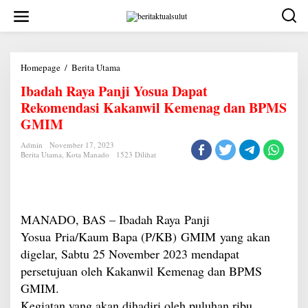
Lewati
ke
konten
Ibadah
Homepage
/
Berita Utama
Raya
Ibadah Raya Panji Yosua Dapat
Panji
Yosua
Rekomendasi Kakanwil Kemenag dan BPMS
Dapat
Rekomendasi
GMIM
Kakanwil
Kemenag
Admin
November 17, 2023
dan
Berita Utama
,
Kota Manado
1523 Dilihat
BPMS
GMIM
MANADO, BAS – Ibadah Raya Panji
Yosua Pria/Kaum Bapa (P/KB) GMIM yang akan
digelar, Sabtu 25 November 2023 mendapat
persetujuan oleh Kakanwil Kemenag dan BPMS
GMIM.
Kegiatan yang akan dihadiri oleh puluhan ribu