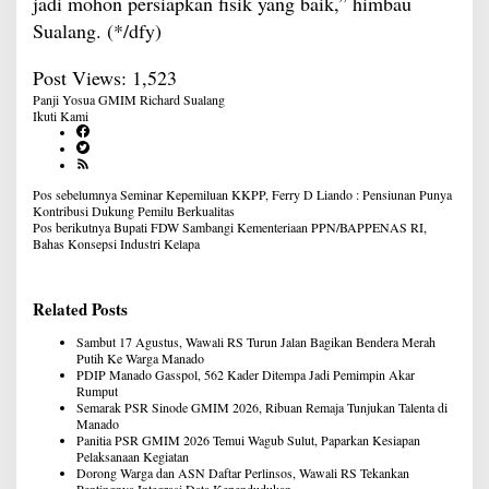
jadi mohon persiapkan fisik yang baik,” himbau
Sualang. (*/dfy)
Post Views:
1,523
Panji Yosua GMIM
Richard Sualang
Ikuti Kami
Navigasi
Pos sebelumnya
Seminar Kepemiluan KKPP, Ferry D Liando : Pensiunan Punya
pos
Kontribusi Dukung Pemilu Berkualitas
Pos berikutnya
Bupati FDW Sambangi Kementeriaan PPN/BAPPENAS RI,
Bahas Konsepsi Industri Kelapa
Related Posts
Sambut 17 Agustus, Wawali RS Turun Jalan Bagikan Bendera Merah
Putih Ke Warga Manado
PDIP Manado Gasspol, 562 Kader Ditempa Jadi Pemimpin Akar
Rumput
Semarak PSR Sinode GMIM 2026, Ribuan Remaja Tunjukan Talenta di
Manado
Panitia PSR GMIM 2026 Temui Wagub Sulut, Paparkan Kesiapan
Pelaksanaan Kegiatan
Dorong Warga dan ASN Daftar Perlinsos, Wawali RS Tekankan
Pentingnya Integrasi Data Kependudukan