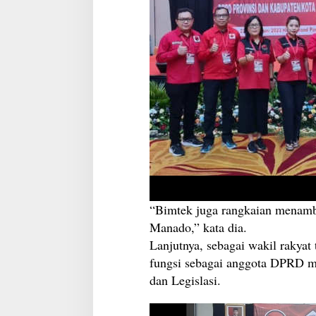
“Bimtek juga rangkaian menam
Manado,” kata dia.
Lanjutnya, sebagai wakil rakyat
fungsi sebagai anggota DPRD m
dan Legislasi.