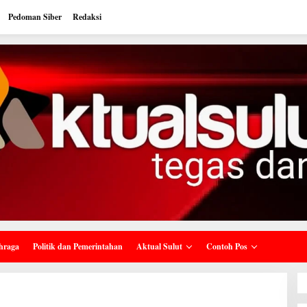
Pedoman Siber
Redaksi
hraga
Politik dan Pemerintahan
Aktual Sulut
Contoh Pos