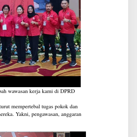
G
C
bah wawasan kerja kami di DPRD
 turut mempertebal tugas pokok dan
ereka. Yakni, pengawasan, anggaran