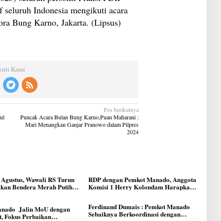
 seluruh Indonesia mengikuti acara
ra Bung Karno, Jakarta. (Lipsus)
kuti Kami
Pos berikutnya
ul
Puncak Acara Bulan Bung Karno,Puan Maharani :
Mari Menangkan Ganjar Pranowo dalam Pilpres
2024
 Agustus, Wawali RS Turun
RDP dengan Pemkot Manado, Anggota
ikan Bendera Merah Putih
Komisi 1 Herry Kolondam Harapkan
 Manado
Pemekaran Lingkungan Bisa
Meningkatkan Pelayanan kepada
Ferdinand Dumais : Pemkot Manado
nado Jalin MoU dengan
Masyarakat
Sebaiknya Berkoordinasi dengan
, Fokus Perbaikan