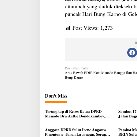
ditambah yang duduk dieksekutif
puncak Hari Bung Karno di Gelo
Post Views:
1,273
I
Navigasi
Pos sebelumnya
pos
Arus Bawah PDIP Kota Manado Bangga Ikut Ha
Bung Karno
Don't Miss
Terungkap di Reses Ketua DPRD
Sambut 17
Manado Dra Aaltje Dondokambey,
Jalan Bag
Aspirasi Warga Meminta Kantor
Ke Warga
Lurah Banjer Dipindahkan ke Kantor
DLH Manado
Anggota DPRD Sulut Irene Angouw
Pemkot Ma
Pinontoan Turun Lapangan, Serap
BPJN Sulut