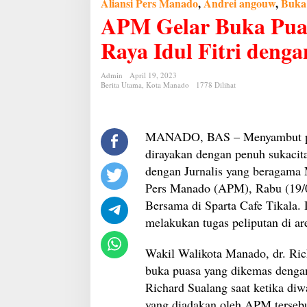
Buka
Aliansi Pers Manado
,
Andrei angouw
,
Buka
Puasa,
APM Gelar Buka Puas
Wawali
RS
Raya Idul Fitri deng
:
Sambut
Hari
Raya
Admin
April 19, 2023
Idul
Berita Utama
,
Kota Manado
1778 Dilihat
Fitri
dengan
Penuh
Berkah
MANADO, BAS – Menyambut per
dirayakan dengan penuh sukacit
dengan Jurnalis yang beragama 
Pers Manado (APM), Rabu (19/0
Bersama di Sparta Cafe Tikala. 
melakukan tugas peliputan di 
Wakil Walikota Manado, dr. Ric
buka puasa yang dikemas dengan
Richard Sualang saat ketika diw
yang diadakan oleh APM tersebu