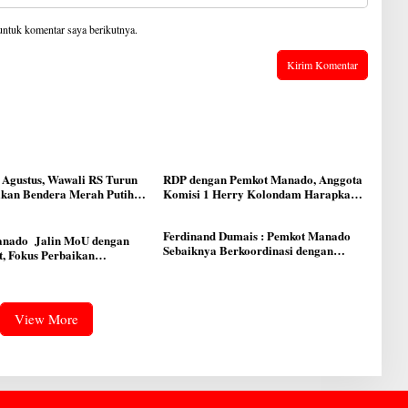
untuk komentar saya berikutnya.
 Agustus, Wawali RS Turun
RDP dengan Pemkot Manado, Anggota
ikan Bendera Merah Putih
Komisi 1 Herry Kolondam Harapkan
 Manado
Pemekaran Lingkungan Bisa
Meningkatkan Pelayanan kepada
Ferdinand Dumais : Pemkot Manado
Masyarakat
nado Jalin MoU dengan
Sebaiknya Berkoordinasi dengan
, Fokus Perbaikan
DPRD Terkait Pemekaran Lingkungan
tur Jalan
Baru
View More