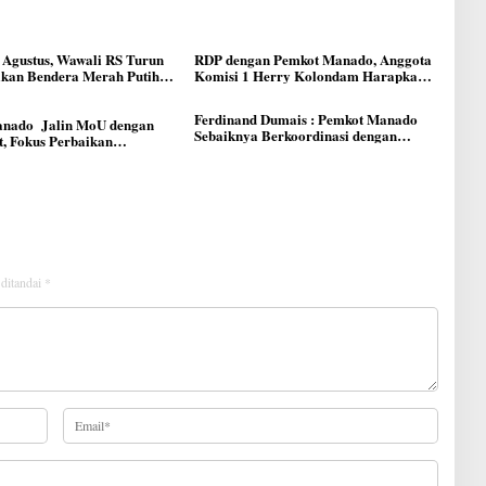
 Agustus, Wawali RS Turun
RDP dengan Pemkot Manado, Anggota
ikan Bendera Merah Putih
Komisi 1 Herry Kolondam Harapkan
 Manado
Pemekaran Lingkungan Bisa
Meningkatkan Pelayanan kepada
Ferdinand Dumais : Pemkot Manado
nado Jalin MoU dengan
Masyarakat
Sebaiknya Berkoordinasi dengan
, Fokus Perbaikan
DPRD Terkait Pemekaran Lingkungan
tur Jalan
Baru
 ditandai
*