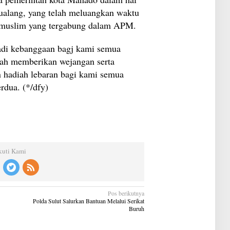
C
Sualang, yang telah meluangkan waktu
G
C
s muslim yang tergabung dalam APM.
jadi kebanggaan bagj kami semua
elah memberikan wejangan serta
n hadiah lebaran bagi kami semua
rdua. (*/dfy)
kuti Kami
Pos berikutnya
Polda Sulut Salurkan Bantuan Melalui Serikat
Buruh