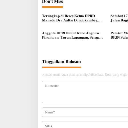
Don't Miss
Terungkap di Reses Ketua DPRD
Sambut 17
Manado Dra Aaltje Dondokambey,
Jalan Bag
Aspirasi Warga Meminta Kantor
Ke Warga
Lurah Banjer Dipindahkan ke Kantor
DLH Manado
Anggota DPRD Sulut Irene Angouw
Pemkot Ma
Pinontoan Turun Lapangan, Serap
BPJN Sulut
Aspirasi Warga di Lawangirung
Infrastruk
Tinggalkan Balasan
Alamat email Anda tidak akan dipublikasikan.
Ruas yang wajib