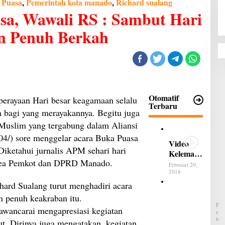
 Puasa
,
Pemerintah kota manado
,
Richard sualang
a, Wawali RS : Sambut Hari
an Penuh Berkah
Otomatif
ayaan Hari besar keagamaan selalu
Terbaru
a bagi yang merayakannya. Begitu juga
Muslim yang tergabung dalam Aliansi
4/) sore menggelar acara Buka Puasa
Video
Diketahui jurnalis APM sehari hari
Kelemah
area Pemkot dan DPRD Manado.
an dan
Februari 20,
Kelebiha
2018
n All
hard Sualang turut menghadiri acara
B
New
e
 penuh keakraban itu.
Terios
l
F
awancarai mengapresiasi kegiatan
u
E
m
B
t. Dirinya juga mengatakan, kegiatan