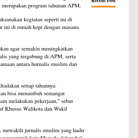
Recent Post
s
u
ni merupakan program tahunan APM.
u
a
I
l
n
a
sanakan kegiatan seperti ini di
d
n
o
S
t ini di rumah kopi dengan suasana
n
i
e
r
s
i
i
o
a
apkan agar semakin meningkatkan
n
?
K
alis yang tergabung di APM, serta
a
l
amaan antara hurnalis muslim dan
a
h
J
a
 diadakan setiap tahunnya.
u
h
apkan bisa menambah semangat
d
a
lam melakukan pekerjaan,” sebut
r
af Khusus Walikota dan Wakil
i
M
o
b
i
 mewakili jurnalis muslim yang hadir
l
L
a pemerintah kota Manado dalam hal