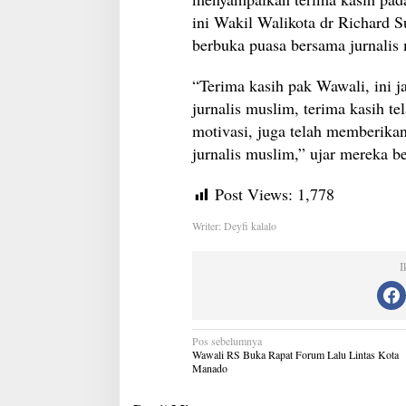
ini Wakil Walikota dr Richard 
berbuka puasa bersama jurnali
“Terima kasih pak Wawali, ini 
jurnalis muslim, terima kasih t
motivasi, juga telah memberika
jurnalis muslim,” ujar mereka be
Post Views:
1,778
Writer: Deyfi kalalo
I
Navigasi
Pos sebelumnya
pos
Wawali RS Buka Rapat Forum Lalu Lintas Kota
Manado