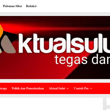
Pedoman Siber
Redaksi
hraga
Politik dan Pemerintahan
Aktual Sulut
Contoh Pos