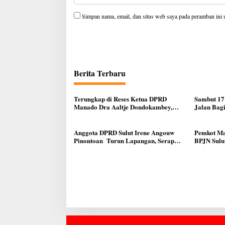
Simpan nama, email, dan situs web saya pada peramban ini 
Berita Terbaru
Terungkap di Reses Ketua DPRD
Sambut 17
Manado Dra Aaltje Dondokambey,
Jalan Bag
Aspirasi Warga Meminta Kantor
Ke Warga
Lurah Banjer Dipindahkan ke Kantor
DLH Manado
Anggota DPRD Sulut Irene Angouw
Pemkot Ma
Pinontoan Turun Lapangan, Serap
BPJN Sulut
Aspirasi Warga di Lawangirung
Infrastruk