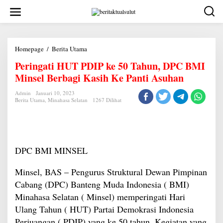
Lewati
ke
konten
Peringati
Homepage
/
Berita Utama
HUT
Peringati HUT PDIP ke 50 Tahun, DPC BMI
PDIP
ke
Minsel Berbagi Kasih Ke Panti Asuhan
50
Tahun,
DPC
Admin
Januari 10, 2023
Berita Utama
,
Minahasa Selatan
BMI
1267 Dilihat
Minsel
Berbagi
Kasih
Ke
Panti
Asuhan
DPC BMI MINSEL
Minsel, BAS – Pengurus Struktural Dewan Pimpinan
Cabang (DPC) Banteng Muda Indonesia ( BMI)
Minahasa Selatan ( Minsel) memperingati Hari
Ulang Tahun ( HUT) Partai Demokrasi Indonesia
Perjuangan ( PDIP) yang ke 50 tahun. Kegiatan yang